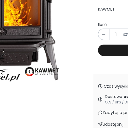
KAWMET
Ilość
szt
Czas wysyłki
Dostawa
od
GLS / UPS / D
Zapytaj o p
Udostępnij