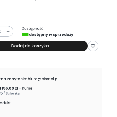
Dostępność:
.
dostępny w sprzedaży
Dodaj do koszyka
:
na zapytanie: biuro@einstel.pl
 155,00 zł
- Kurier
PD / Schenker
rodukt