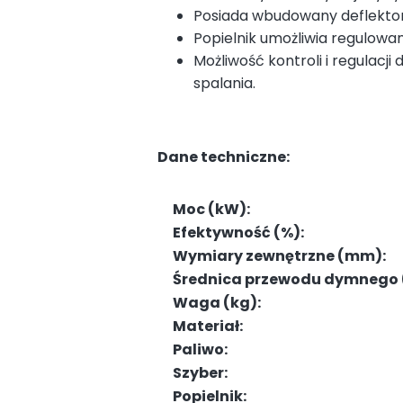
Posiada wbudowany deflektor
Popielnik umożliwia regulowa
Możliwość kontroli i regulac
spalania.
Dane techniczne:
Moc (kW):
Efektywność (%):
Wymiary zewnętrzne (mm):
Średnica przewodu dymnego
Waga (kg):
Materiał:
Paliwo:
Szyber:
Popielnik: