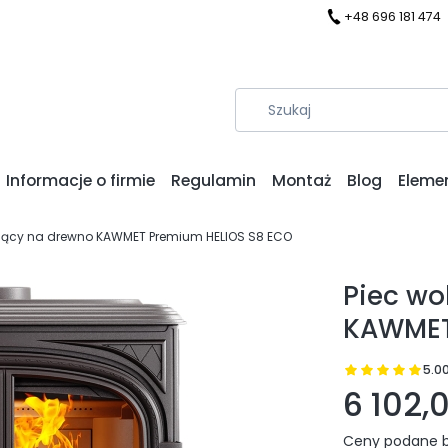
+48 696 181 474
Informacje o firmie
Regulamin
Montaż
Blog
Eleme
ojący na drewno KAWMET Premium HELIOS S8 ECO
Piec wo
KAWMET
5.0
Prz
6 102,0
Ceny podane b