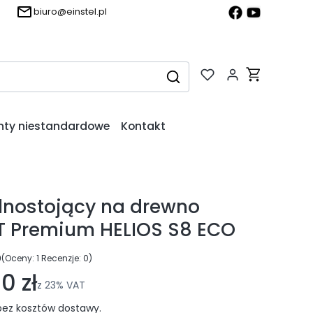
biuro@einstel.pl
Produkty w k
Wyczyść
Szukaj
nty niestandardowe
Kontakt
lnostojący na drewno
 Premium HELIOS S8 ECO
0
(Oceny: 1 Recenzje: 0)
ejdź do sekcji Opinie
0 zł
z
23%
VAT
ez kosztów dostawy.