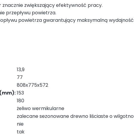
 znacznie zwiększający efektywność pracy.
nie przepływu powietrza.
ji dopływu powietrza gwarantujący maksymalną wydajność
13,9
77
808x775x572
 (mm):
153
180
żeliwo wermikularne
zalecane sezonowane drewno liściaste o wilgotno
nie
tak