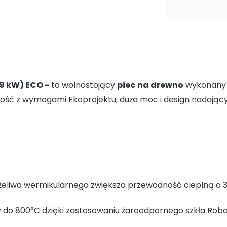
9 kW) ECO -
to wolnostojący
piec
na drewno
wykonany z
dność z wymogami Ekoprojektu, duża moc i design nadający
 żeliwa wermikularnego zwiększa przewodność cieplną o 3
 do 800°C dzięki zastosowaniu żaroodpornego szkła Roba
.