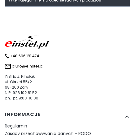
W tej kategorii nie ma obecnie żadnych produktów
+48 696 181 474
biuro@einstel.pl
INSTEL Z. Pihulak
ul. Okrzei 55/2
68-200 Żary
NIP: 928 102 81 52
pn.-pt. 9:00-16:00
Linki w stopce
INFORMACJE
Regulamin
Zasady przechowywania danych - RODO