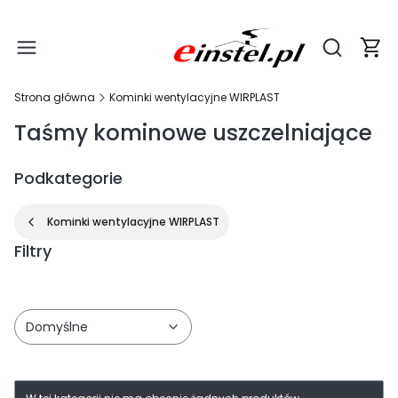
Produ
Otwórz wy
Strona główna
Kominki wentylacyjne WIRPLAST
Taśmy kominowe uszczelniające
Podkategorie
Kominki wentylacyjne WIRPLAST
Filtry
Koniec filtrów
Domyślne
Lista produktów