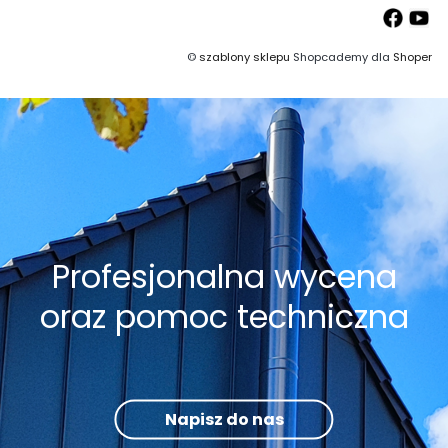
©
szablony sklepu
Shopcademy dla
Shoper
Profesjonalna wycena
oraz pomoc techniczna
Napisz do nas