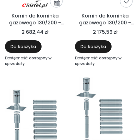
Komin do kominka
Komin do kominka
gazowego 130/200 -
gazowego 130/200 -
Ø130 do szachtu
wyrzut przez boczną
2 682,44 zł
2 175,56 zł
ścianę
Do koszyka
Do koszyka
Dostępność:
dostępny w
Dostępność:
dostępny w
sprzedaży
sprzedaży