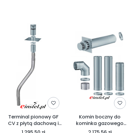
Lista produktów
Terminal pionowy GF
Komin boczny do
CV z płytą dachową i
kominka gazowego
rurą FLEX - zakończenie
FABER MATRIX 130/200 -
1 295,50 zł
2 175,56 zł