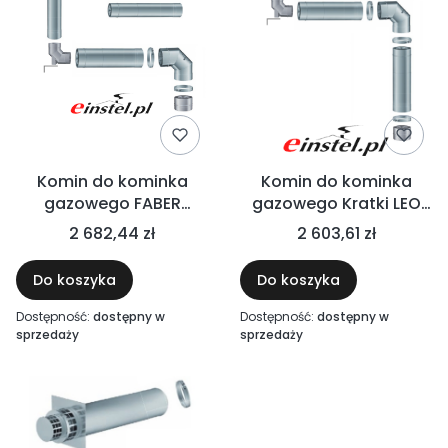
Komin do kominka
Komin do kominka
gazowego FABER
gazowego Kratki LEO
MATRIX 130/200 - Ø130
100/150 - Ø100 do
2 682,44 zł
2 603,61 zł
w szacht
szachtu
Do koszyka
Do koszyka
Dostępność:
dostępny w
Dostępność:
dostępny w
sprzedaży
sprzedaży