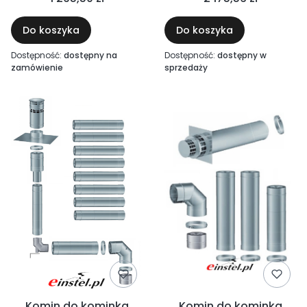
komina murowanego -
wyrzut przez boczną
do kominka gazowego
ścianę
Do koszyka
Do koszyka
Dostępność:
dostępny na
Dostępność:
dostępny w
zamówienie
sprzedaży
Komin do kominka
Komin do kominka