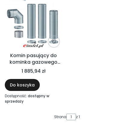
Komin pasujący do
kominka gazowego
Kratki LEO 100/150 -
1 885,94 zł
wyrzut przez boczną
ścianę
Do koszyka
Dostępność:
dostępny w
sprzedaży
Strona
z 1