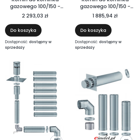
gazowego 100/150 -
gazowego 100/150 -
Ø100 do szachtu
wyrzut przez boczną
2 293,03 zł
1 885,94 zł
ścianę
Do koszyka
Do koszyka
Dostępność:
dostępny w
Dostępność:
dostępny w
sprzedaży
sprzedaży