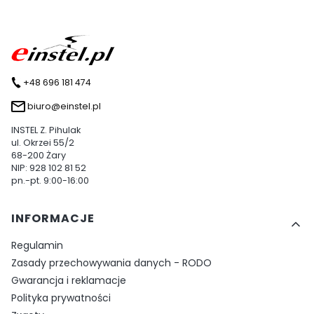
+48 696 181 474
biuro@einstel.pl
INSTEL Z. Pihulak
ul. Okrzei 55/2
68-200 Żary
NIP: 928 102 81 52
pn.-pt. 9:00-16:00
Linki w stopce
INFORMACJE
Regulamin
Zasady przechowywania danych - RODO
Gwarancja i reklamacje
Polityka prywatności