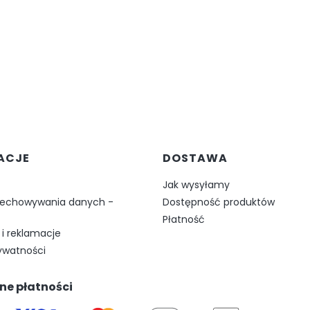
w stopce
ACJE
DOSTAWA
Jak wysyłamy
zechowywania danych -
Dostępność produktów
Płatność
i reklamacje
rywatności
ne płatności