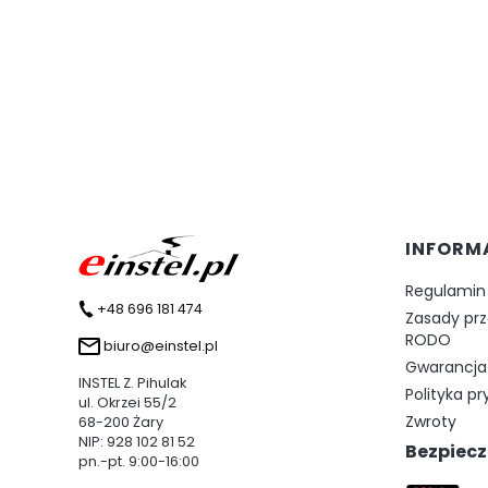
Linki 
INFORM
Regulamin
+48 696 181 474
Zasady pr
RODO
biuro@einstel.pl
Gwarancja 
INSTEL Z. Pihulak
Polityka p
ul. Okrzei 55/2
Zwroty
68-200 Żary
NIP: 928 102 81 52
Bezpiecz
pn.-pt. 9:00-16:00