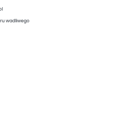
pl
oru wadliwego