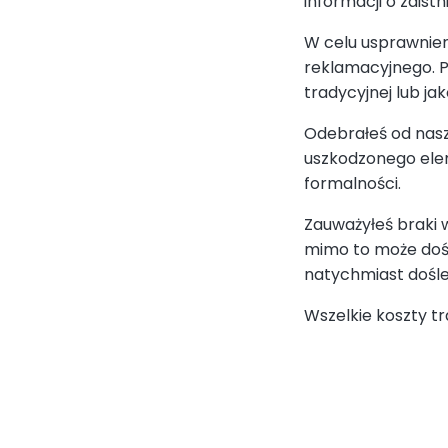
informacji o zaistn
W celu usprawnien
reklamacyjnego. P
tradycyjnej lub ja
Odebrałeś od nasz
uszkodzonego elem
formalności.
Zauważyłeś braki
mimo to może dość
natychmiast dośl
Wszelkie koszty tr