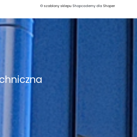
©
szablony sklepu
Shopcademy dla
Shoper
chniczna