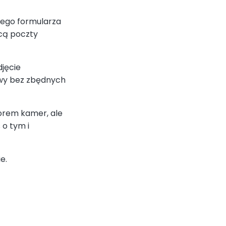
zego formularza
ocą poczty
jęcie
owy bez zbędnych
orem kamer, ale
 o tym i
ie.