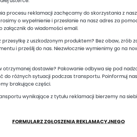
iałej usterce.
ia procesu reklamacji zachęcamy do skorzystania z nas
rosimy o wypełnienie i przesłanie na nasz adres za pom
ko załącznik do wiadomości email.
 przesyłkę z uszkodzonym produktem? Bez obaw, zrób zd
entu i prześlij do nas. Niezwłocznie wymienimy go na n
 w otrzymanej dostawie? Pakowanie odbywa się pod nadz
 do różnych sytuacji podczas transportu. Poinformuj nas
emy brakujące części.
ansportu wynikające z tytułu reklamacji bierzemy na sieb
FORMULARZ ZGŁOSZENIA REKLAMACYJNEGO