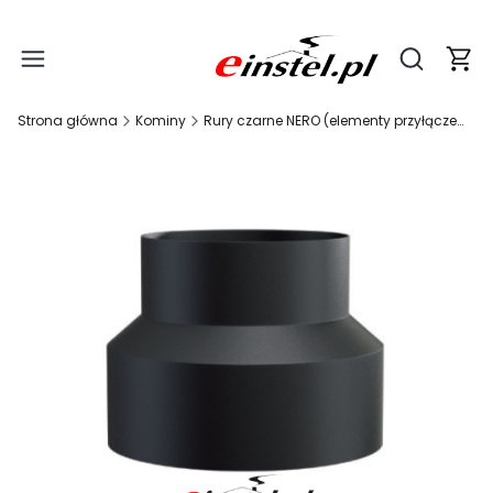
Produ
Otwórz wy
Strona główna
Kominy
Rury czarne NERO (elementy przyłączeniowe do kominków)