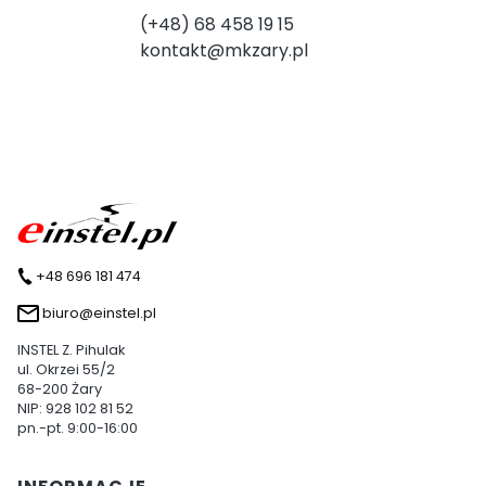
(+48) 68 458 19 15
kontakt@mkzary.pl
+48 696 181 474
biuro@einstel.pl
INSTEL Z. Pihulak
ul. Okrzei 55/2
68-200 Żary
NIP: 928 102 81 52
pn.-pt. 9:00-16:00
Linki w stopce