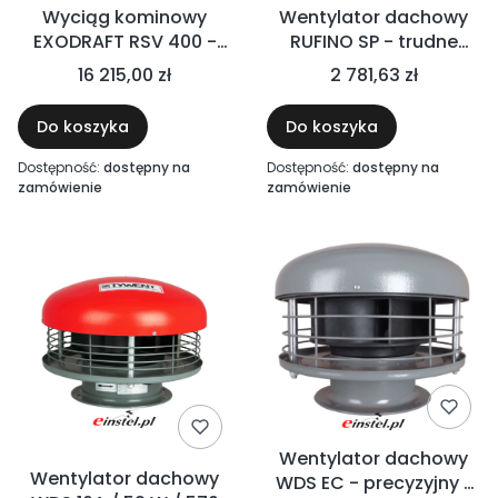
Wyciąg kominowy
Wentylator dachowy
EXODRAFT RSV 400 -
RUFINO SP - trudne
wyrzut pionowy -
warunki pracy
16 215,00 zł
2 781,63 zł
paliwa stałe, biomasa,
gaz, drewno do 250°C
Do koszyka
Do koszyka
Dostępność:
dostępny na
Dostępność:
dostępny na
zamówienie
zamówienie
Wentylator dachowy
Wentylator dachowy
WDS EC - precyzyjny /