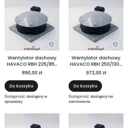
Wentylator dachowy
Wentylator dachowy
HAVACO RBH 225/850
HAVACO RBH 250/1300
M
M
890,00 zł
972,00 zł
Do koszyka
Do koszyka
Dostępność:
dostępny w
Dostępność:
dostępny na
sprzedaży
zamówienie