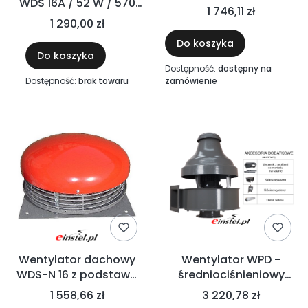
WDS 16A / 52 W / 570
oszczędny
1 746,11 zł
m3/h / 230V
1 290,00 zł
Do koszyka
Do koszyka
Dostępność:
dostępny na
Dostępność:
brak towaru
zamówienie
Wentylator dachowy
Wentylator WPD -
WDS-N 16 z podstawą
średniociśnieniowy
na komin lub dach
wentylator w wersji
1 558,66 zł
3 220,78 zł
dachowej lub