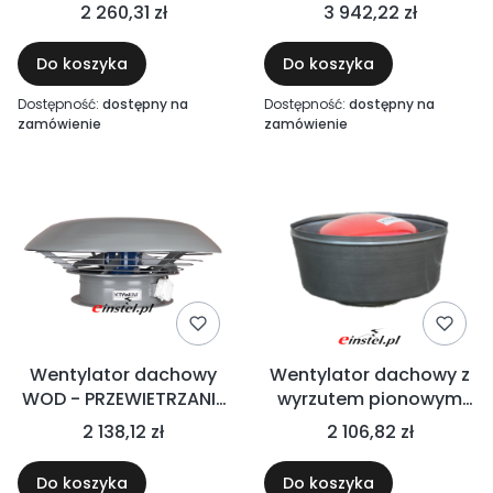
powietrze
KWASOODPORNY /
2 260,31 zł
3 942,22 zł
zanieczyszczone
trudne warunki pracy
pyłami, oparami, sadzą
Do koszyka
Do koszyka
lub tłuszczem
Dostępność:
dostępny na
Dostępność:
dostępny na
zamówienie
zamówienie
Wentylator dachowy
Wentylator dachowy z
WOD - PRZEWIETRZANIE
wyrzutem pionowym
HAL
WDSV
2 138,12 zł
2 106,82 zł
Do koszyka
Do koszyka