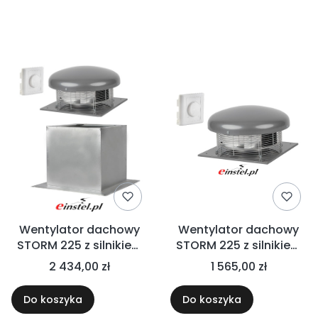
Lista produktów
Wentylator dachowy
Wentylator dachowy
STORM 225 z silnikiem
STORM 225 z silnikiem
EC - 950m3/h +
EC - 950m3/h z
2 434,00 zł
1 565,00 zł
PODSTAWA DACHOWA
płynnym regulatorem
KĄTOWA + REGULATOR
obrotów -
Do koszyka
Do koszyka
OBROTÓW
elektroniczna kontrola