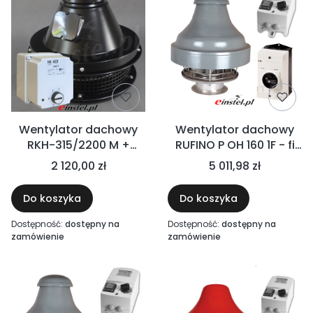
Wentylator dachowy
Wentylator dachowy
RKH-315/2200 M +
RUFINO P OH 160 1F - fi
REGULATOR OBROTÓW
160, 180W z regulatorem
2 120,00 zł
5 011,98 zł
- Zestaw o wydajności
obrotów i wyłącznikiem
1800 m3/h 185W
serwisowym - baseny,
Do koszyka
Do koszyka
oczyszczalnie ścieków,
przemysł chemiczny
Dostępność:
dostępny na
Dostępność:
dostępny na
zamówienie
zamówienie