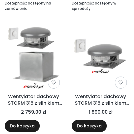
obrotów
Dostępność:
dostępny na
Dostępność:
dostępny w
zamówienie
sprzedaży
Wentylator dachowy
Wentylator dachowy
STORM 315 z silnikiem
STORM 315 z silnikiem
EC - 2250m3/h +
EC - 2250m3/h z
2 759,00 zł
1 890,00 zł
PODSTAWA DACHOWA
płynnym regulatorem
KĄTOWA + REGULATOR
obrotów -
Do koszyka
Do koszyka
OBROTÓW
elektroniczna kontrola