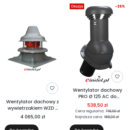
Okazja
-25%
Wentylator dachowy
PRO Ø 125 AC do
Wentylator dachowy z
blachodachówki - 195
538,50 zł
wywietrzakiem WZD -
m3/h, 230V, 26W -
Cena regularna:
718,00 zł
wentylacja naturalna +
wirnik standard+
4 065,00 zł
Najniższa cena:
188,00 zł
mechaniczna