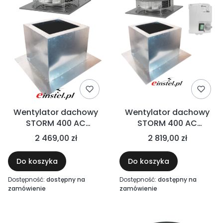
Wentylator dachowy
Wentylator dachowy
STORM 400 AC
STORM 400 AC
3100m³/h z podstawą
3100m³/h z podstawą
2 469,00 zł
2 819,00 zł
dachową skośną
dachową skośną oraz
regulatorem obrotów
Do koszyka
Do koszyka
Dostępność:
dostępny na
Dostępność:
dostępny na
zamówienie
zamówienie