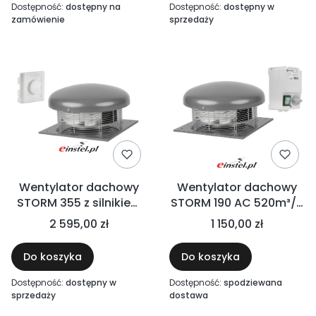
obrotów
Dostępność:
dostępny na
Dostępność:
dostępny w
zamówienie
sprzedaży
Wentylator dachowy
Wentylator dachowy
STORM 355 z silnikiem
STORM 190 AC 520m³/h
EC - 3600m3/h z
+ regulator obrotów
2 595,00 zł
1 150,00 zł
płynnym regulatorem
obrotów -
Do koszyka
Do koszyka
elektroniczna kontrola
obrotów
Dostępność:
dostępny w
Dostępność:
spodziewana
sprzedaży
dostawa