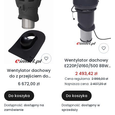
Wentylator dachowy
E220P/Ø160/500 88W
Wentylator dachowy
850m3/h 230V AC VILPE
2 493,42 zł
do z przejściem do
Cena regularna:
2 866,00 zł
papy, gotów
6 672,00 zł
Najniższa cena:
2 407,29 zł
bitumicznych - XL VILPE
ECO FLOW DN 200P/500
Do koszyka
Do koszyka
- 1000m3/h 170W,
11.5°-47°
Dostępność:
dostępny na
Dostępność:
dostępny w
zamówienie
sprzedaży