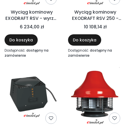
Wyciąg kominowy
Wyciąg kominowy
EXODRAFT RSV - wyrzut
EXODRAFT RSV 250 -
pionowy - paliwa stałe,
wyrzut pionowy -
6 234,00 zł
10 108,14 zł
biomasa, gaz, drewno
paliwa stałe, biomasa,
do 250°C
gaz, drewno do 250°C
Do koszyka
Do koszyka
Dostępność:
dostępny na
Dostępność:
dostępny na
zamówienie
zamówienie