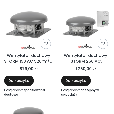
Wentylator dachowy
Wentylator dachowy
STORM 190 AC 520m³/h,
STORM 250 AC
56W, 230V, podstawa
1300m³/h + regulator
879,00 zł
1 260,00 zł
350X350
obrotów
Do koszyka
Do koszyka
Dostępność:
spodziewana
Dostępność:
dostępny w
dostawa
sprzedaży