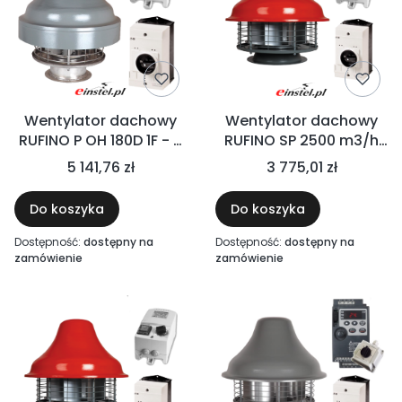
Wentylator dachowy
Wentylator dachowy
RUFINO P OH 180D 1F - fi
RUFINO SP 2500 m3/h
180, 250W z
250W + REGULATOR
5 141,76 zł
3 775,01 zł
regulatorem obrotów i
ARW + WYŁĄCZNIK
wyłącznikiem
SERWISOWY - ZESTAW
Do koszyka
Do koszyka
serwisowym - baseny,
FI 200
oczyszczalnie ścieków,
Dostępność:
dostępny na
Dostępność:
dostępny na
przemysł chemiczny
zamówienie
zamówienie