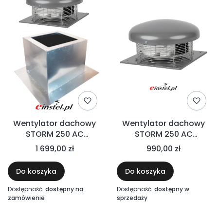
Wentylator dachowy
Wentylator dachowy
STORM 250 AC
STORM 250 AC
1300m³/h z podstawą
1300m³/h, 150W, 230V,
1 699,00 zł
990,00 zł
dachową skośną
podstawa 350X350
Do koszyka
Do koszyka
Dostępność:
dostępny na
Dostępność:
dostępny w
zamówienie
sprzedaży