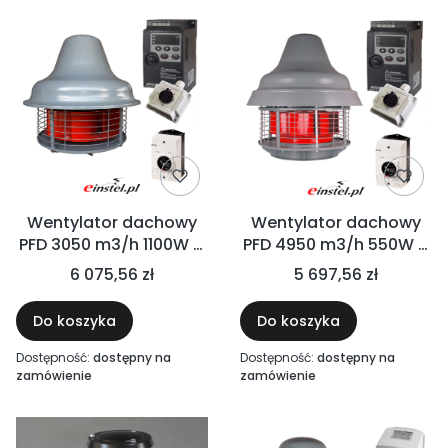
Wentylator dachowy
Wentylator dachowy
PFD 3050 m3/h 1100W +
PFD 4950 m3/h 550W +
FALOWNIK - PEŁNY
FALOWNIK - PEŁNY
6 075,56 zł
5 697,56 zł
ZESTAW FI 200
ZESTAW FI 315
Do koszyka
Do koszyka
Dostępność:
dostępny na
Dostępność:
dostępny na
zamówienie
zamówienie