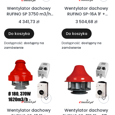
Wentylator dachowy
Wentylator dachowy
RUFINO SP 3750 m3/h
RUFINO SP-16A 1F +
550W + REGULATOR
REGULATOR OBROTÓW
4 341,73 zł
3 504,68 zł
ARW + WYŁĄCZNIK
+ WYŁĄCZNIK
SERWISOWY - ZESTAW
SERWISOWY - 650m3/h,
Do koszyka
Do koszyka
FI 250
fi 160, 120W, 230V
Dostępność:
dostępny na
Dostępność:
dostępny na
zamówienie
zamówienie
Wentylator dachowy
Wentylator dachowy