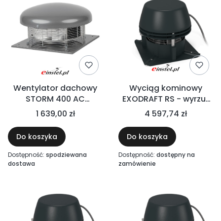
Wentylator dachowy
Wyciąg kominowy
STORM 400 AC
EXODRAFT RS - wyrzut
3100m³/h, 252W, 230V,
boczny - paliwa stałe,
1 639,00 zł
4 597,74 zł
podstawa 503X503
biomasa, gaz, drewno
do 250°C
Do koszyka
Do koszyka
Dostępność:
spodziewana
Dostępność:
dostępny na
dostawa
zamówienie