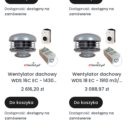
SERWISOWY - ZESTAW
- ZESTAW FI 160
FI 160
Dostępność:
dostępny na
Dostępność:
dostępny na
zamówienie
zamówienie
Wentylator dachowy
Wentylator dachowy
WDS 16C EC - 1430
WDS 18 EC - 1910 m3/h
m3/h 130W +
130W + REGULATOR
2 616,20 zł
3 088,97 zł
REGULATOR OBROTÓW
OBROTÓW EC +
EC + WYŁĄCZNIK
WYŁĄCZNIK SERWISOWY
Do koszyka
Do koszyka
SERWISOWY - ZESTAW
- ZESTAW FI 180
FI 160
Dostępność:
dostępny na
Dostępność:
dostępny na
zamówienie
zamówienie