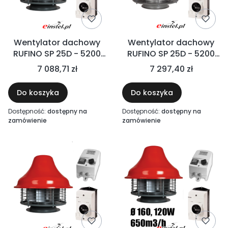
Wentylator dachowy
Wentylator dachowy
RUFINO SP 25D - 5200
RUFINO SP 25D - 5200
m3/h 1100W +
m3/h 1100W +
7 088,71 zł
7 297,40 zł
REGULATOR ARW +
REGULATOR FALOWNIK
WYŁĄCZNIK SERWISOWY
+ WYŁĄCZNIK
Do koszyka
Do koszyka
- ZESTAW FI 250
SERWISOWY - ZESTAW
FI 250 400V
Dostępność:
dostępny na
Dostępność:
dostępny na
zamówienie
zamówienie