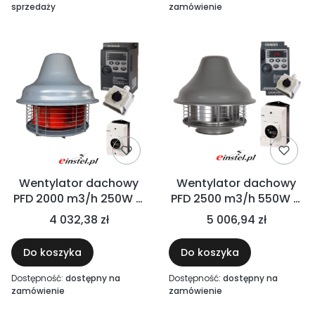
sprzedaży
zamówienie
Wentylator dachowy
Wentylator dachowy
PFD 2000 m3/h 250W +
PFD 2500 m3/h 550W +
FALOWNIK - PEŁNY
FALOWNIK - PEŁNY
4 032,38 zł
5 006,94 zł
ZESTAW FI 160
ZESTAW FI 180
Do koszyka
Do koszyka
Dostępność:
dostępny na
Dostępność:
dostępny na
zamówienie
zamówienie