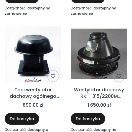
Dostępność:
dostępny na
Dostępność:
dostępny na
zamówienie
zamówienie
Tani wentylator
Wentylator dachowy
dachowy ogólnego
RKH-315/2200M
zastosowania RCM -
1800m3/h 185W
690,00 zł
1 650,00 zł
200/840M
Do koszyka
Do koszyka
Dostępność:
dostępny w
Dostępność:
dostępny na