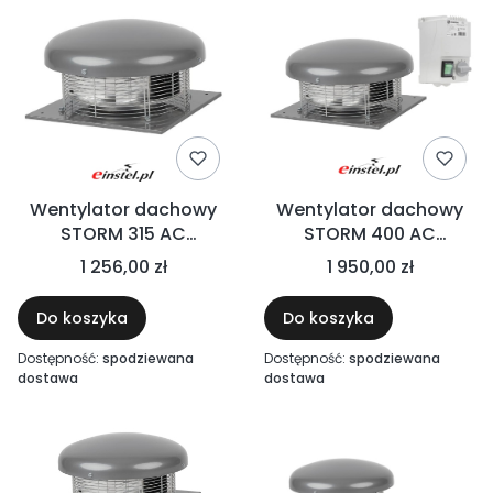
Wentylator dachowy
Wentylator dachowy
STORM 315 AC
STORM 400 AC
1900m³/h, 135W, 230V,
3100m³/h + regulator
1 256,00 zł
1 950,00 zł
podstawa 503X503
obrotów
Do koszyka
Do koszyka
Dostępność:
spodziewana
Dostępność:
spodziewana
dostawa
dostawa