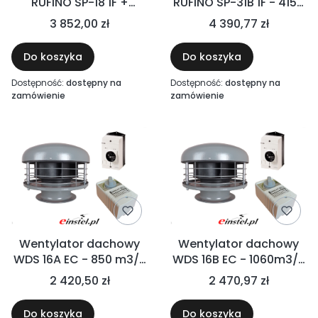
RUFINO SP-18 1F +
RUFINO SP-31B 1F - 4150
REGULATOR OBROTÓW
m3/h 550W +
3 852,00 zł
4 390,77 zł
+ WYŁĄCZNIK
REGULATOR ARW +
SERWISOWY -
WYŁĄCZNIK SERWISOWY
Do koszyka
Do koszyka
1620m3/h, fi 180, 370W,
- ZESTAW FI 315
230V
Dostępność:
dostępny na
Dostępność:
dostępny na
zamówienie
zamówienie
Wentylator dachowy
Wentylator dachowy
WDS 16A EC - 850 m3/h
WDS 16B EC - 1060m3/h
70W 230V +
80W + REGULATOR
2 420,50 zł
2 470,97 zł
REGULATOR OBROTÓW
OBROTÓW EC +
EC + WYŁĄCZNIK
WYŁĄCZNIK SERWISOWY
Do koszyka
Do koszyka