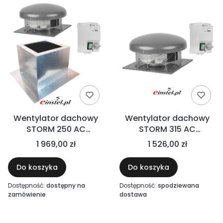
Wentylator dachowy
Wentylator dachowy
STORM 250 AC
STORM 315 AC
1370m³/h z podstawą
1900m³/h + regulator
1 969,00 zł
1 526,00 zł
dachową skośną i
obrotów
regulatorem obrotów
Do koszyka
Do koszyka
Dostępność:
dostępny na
Dostępność:
spodziewana
zamówienie
dostawa