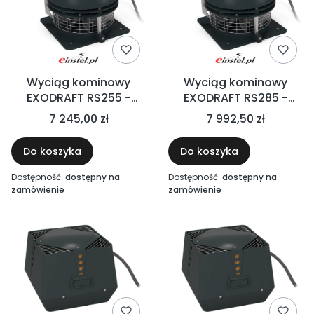
Wyciąg kominowy
Wyciąg kominowy
EXODRAFT RS255 -
EXODRAFT RS285 -
wyrzut boczny - do
wyrzut boczny - do
7 245,00 zł
7 992,50 zł
systemów gazowych
systemów gazowych
oraz olejowy, wyciąg
oraz olejowy, wyciąg
Do koszyka
Do koszyka
przemysłowy z
przemysłowy z
wirnikiem
wirnikiem
Dostępność:
dostępny na
Dostępność:
dostępny na
odśrodkowym -
odśrodkowym
zamówienie
zamówienie
wentylator na komin