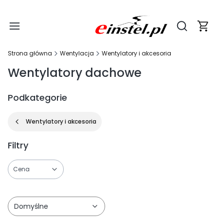
Produ
Otwórz wy
Strona główna
Wentylacja
Wentylatory i akcesoria
Wentylatory dachowe
Podkategorie
Wentylatory i akcesoria
Filtry
Cena
Koniec filtrów
Domyślne