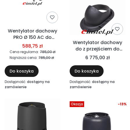
Wentylator dachowy
PRO Ø 150 AC do
Wentylator dachowy
dachówki betonowej
588,75 zł
do z przejściem do
ceramicznej - 540
Cena regularna:
785,00 zł
blachy na rąbek - XL
m3/h, 230V, 53W -
6 775,00 zł
Najniższa cena:
785,00 zł
VILPE ECO FLOW DN
wirnik standard+
200P/500 - 1000m3/h
Do koszyka
Do koszyka
170W
Dostępność:
dostępny na
Dostępność:
dostępny na
zamówienie
zamówienie
Okazja
-13%