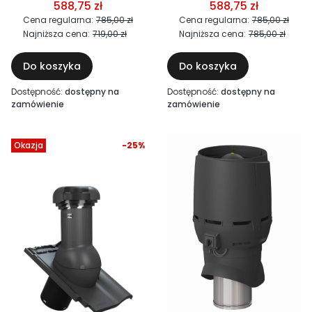
blachodachówki - 540
gontu - 540 m3/h,
588,75 zł
588,75 zł
m3/h, 230V, 53W -
230V, 53W - wirnik
Cena regularna:
785,00 zł
Cena regularna:
785,00 zł
wirnik standard+
standard+
Najniższa cena:
719,00 zł
Najniższa cena:
785,00 zł
Do koszyka
Do koszyka
Dostępność:
dostępny na
Dostępność:
dostępny na
zamówienie
zamówienie
Okazja
-25%