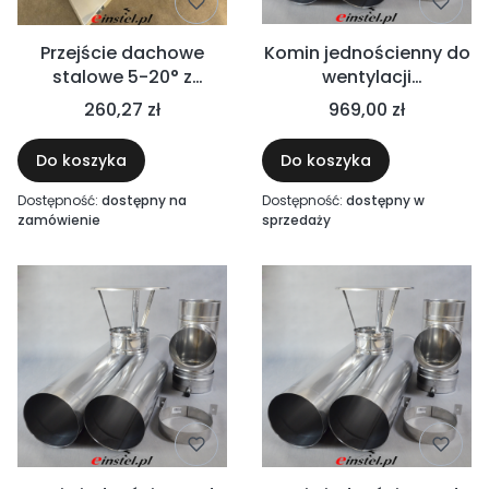
Przejście dachowe
Komin jednościenny do
stalowe 5-20° z
wentylacji
kołnierzem
mechanicznej 2m Ø200
260,27 zł
969,00 zł
przeciwdeszczowym
kwasoodporny - ciągi
technologiczne,
Do koszyka
Do koszyka
wyciągi mechaniczne,
okapy kuchenne,
Dostępność:
dostępny na
Dostępność:
dostępny w
przemysł chemiczny
zamówienie
sprzedaży