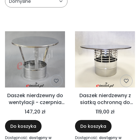
Domyślne
Lista produktów
Daszek nierdzewny do
Daszek nierdzewny z
wentylacji - czerpnia
siatką ochronną do
wyrzutnia wentylacyjna
wentylacji - wysoka
147,20 zł
119,00 zł
jakość - czerpnia
wyrzutnia wentylacyjna
Do koszyka
Do koszyka
Dostępność:
dostępny w
Dostępność:
dostępny w