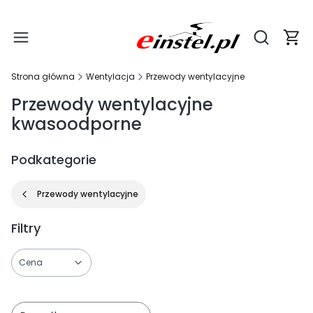
Produ
Otwórz wy
Strona główna
Wentylacja
Przewody wentylacyjne
Przewody wentylacyjne
kwasoodporne
Podkategorie
Przewody wentylacyjne
Filtry
Cena
Koniec filtrów