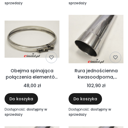
sprzedaży
sprzedaży
Obejma spinająca
Rura jednościenna
połączenia elementów
kwasoodporna,
jednościennych
długość 1000 mm -
48,00 zł
102,90 zł
wentylacyjnych -
WENTYLACJA
nierdzewna
Do koszyka
Do koszyka
Dostępność:
dostępny w
Dostępność:
dostępny w
sprzedaży
sprzedaży