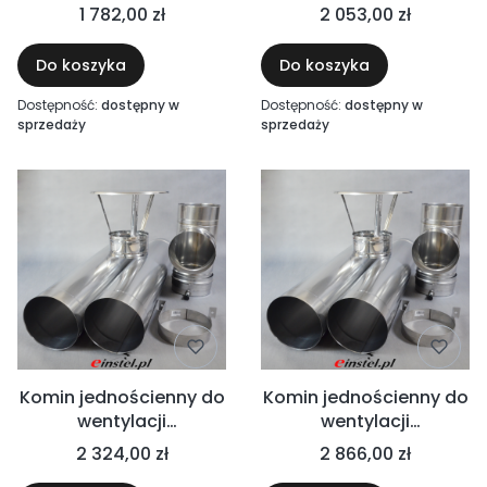
mechanicznej 5m Ø200
mechanicznej 6m Ø200
1 782,00 zł
2 053,00 zł
kwasoodporny -
kwasoodporny -
wyciągi mechaniczne,
wyciągi mechaniczne,
Do koszyka
Do koszyka
okapy kuchenne,
okapy kuchenne,
gastronomia, przemysł
gastronomia, przemysł
Dostępność:
dostępny w
Dostępność:
dostępny w
chemiczny
chemiczny
sprzedaży
sprzedaży
Komin jednościenny do
Komin jednościenny do
wentylacji
wentylacji
mechanicznej 7m Ø200
mechanicznej 9m Ø200
2 324,00 zł
2 866,00 zł
kwasoodporny -
kwasoodporny -