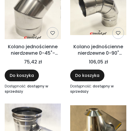
Kolano jednościenne
Kolano jednościenne
nierdzewne 0-45˚-
nierdzewne 0-90˚
regulowane do
regulowane -
75,42 zł
106,05 zł
wentylacji
WENTYLACJA
Do koszyka
Do koszyka
Dostępność:
dostępny w
Dostępność:
dostępny w
sprzedaży
sprzedaży