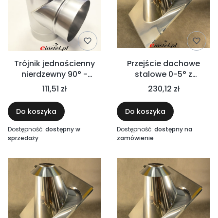
Trójnik jednościenny
Przejście dachowe
nierdzewny 90° -
stalowe 0-5° z
WENTYLACJA
kołnierzem
111,51 zł
230,12 zł
przeciwdeszczowym
Do koszyka
Do koszyka
Dostępność:
dostępny w
Dostępność:
dostępny na
sprzedaży
zamówienie