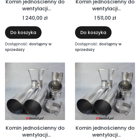
Komin jednościenny do
Komin jednościenny do
wentylacji
wentylacji
mechanicznej 3m Ø200
mechanicznej 4m Ø200
1 240,00 zł
1 511,00 zł
kwasoodporny -
kwasoodporny -
mechaniczne wyciągi,
wyciągi mechaniczne,
Do koszyka
Do koszyka
okapy kuchenne,
okapy kuchenne,
gastronomia, przemysł
gastronomia, przemysł
Dostępność:
dostępny w
Dostępność:
dostępny w
chemiczny
chemiczny
sprzedaży
sprzedaży
Komin jednościenny do
Komin jednościenny do
wentylacji
wentylacji