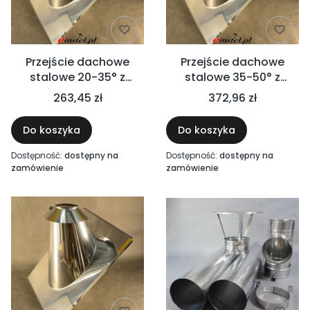
Przejście dachowe
Przejście dachowe
stalowe 20-35° z
stalowe 35-50° z
kołnierzem
kołnierzem
263,45 zł
372,96 zł
przeciwdeszczowym
przeciwdeszczowym
Do koszyka
Do koszyka
Dostępność:
dostępny na
Dostępność:
dostępny na
zamówienie
zamówienie