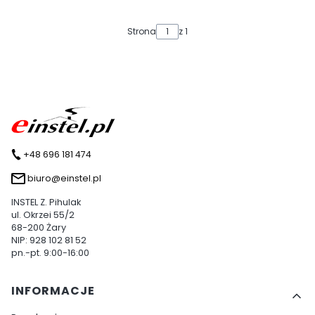
Strona
z 1
+48 696 181 474
biuro@einstel.pl
INSTEL Z. Pihulak
ul. Okrzei 55/2
68-200 Żary
NIP: 928 102 81 52
pn.-pt. 9:00-16:00
Linki w stopce
INFORMACJE