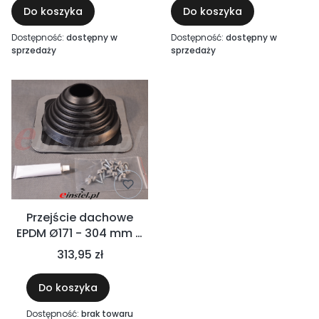
wyciągi mechaniczne,
wyciągi mechaniczne,
Do koszyka
Do koszyka
okapy kuchenne,
okapy kuchenne,
gastronomia, przemysł
gastronomia, przemysł
Dostępność:
dostępny w
Dostępność:
dostępny w
chemiczny
chemiczny
sprzedaży
sprzedaży
Przejście dachowe
EPDM Ø171 - 304 mm +
śruby + uszczelniacz -
313,95 zł
przepust dachowy do
blachodachówki
Do koszyka
Dostępność:
brak towaru