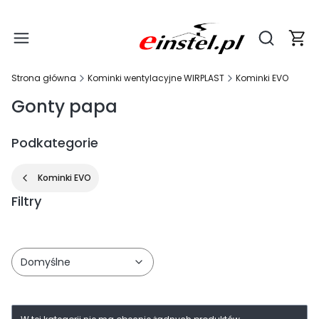
Produ
Otwórz wy
Strona główna
Kominki wentylacyjne WIRPLAST
Kominki EVO
Gonty papa
Podkategorie
Kominki EVO
Filtry
Koniec filtrów
Domyślne
Lista produktów