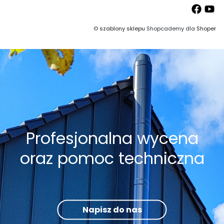
©
szablony sklepu
Shopcademy dla
Shoper
Profesjonalna wycena
oraz pomoc techniczna
Napisz do nas