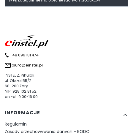
W tej kategorii nie ma obecnie żadnych produktów
+48 696 181 474
biuro@einstel.pl
INSTEL Z. Pihulak
ul. Okrzei 55/2
68-200 Żary
NIP: 928 102 81 52
pn.-pt. 9:00-16:00
Linki w stopce
INFORMACJE
Regulamin
Zasady przechowywania danych - RODO