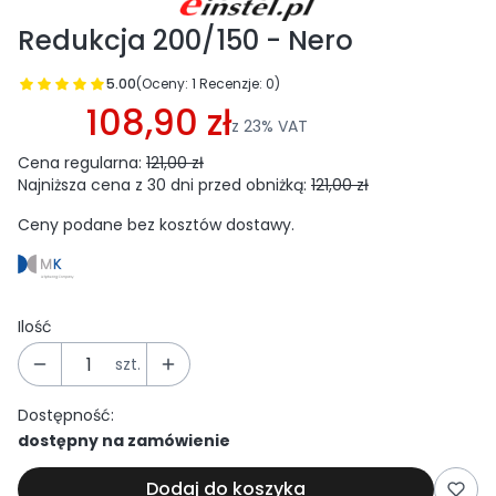
Redukcja 200/150 - Nero
5.00
(Oceny: 1 Recenzje: 0)
Przejdź do sekcji Opinie
108,90 zł
z
23%
VAT
Cena regularna:
121,00 zł
Najniższa cena z 30 dni przed obniżką:
121,00 zł
Ceny podane bez kosztów dostawy.
Ilość
szt.
Dostępność:
dostępny na zamówienie
Dodaj do koszyka