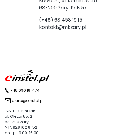
Kadłubia, ul. Kominowa 5
68-200 Żary, Polska
(+48) 68 458 19 15
kontakt@mkzary.pl
+48 696 181 474
biuro@einstel.pl
INSTEL Z. Pihulak
ul. Okrzei 55/2
68-200 Żary
NIP: 928 102 81 52
pn.-pt. 9:00-16:00