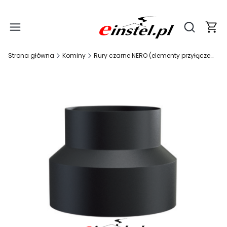
Produ
Otwórz wy
Strona główna
Kominy
Rury czarne NERO (elementy przyłączeniowe do kominków)