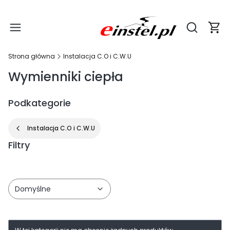
Produ
Otwórz wy
Strona główna
Instalacja C.O i C.W.U
Wymienniki ciepła
Podkategorie
Instalacja C.O i C.W.U
Filtry
Koniec filtrów
Domyślne
Lista produktów