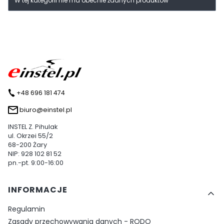
W tej kategorii nie ma obecnie żadnych produktów
+48 696 181 474
biuro@einstel.pl
INSTEL Z. Pihulak
ul. Okrzei 55/2
68-200 Żary
NIP: 928 102 81 52
pn.-pt. 9:00-16:00
Linki w stopce
INFORMACJE
Regulamin
Zasady przechowywania danych - RODO