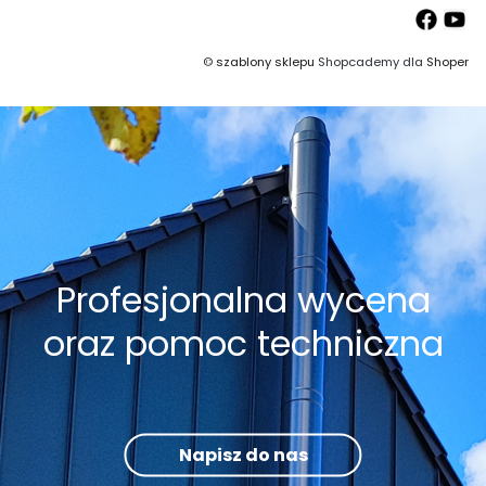
©
szablony sklepu
Shopcademy dla
Shoper
Profesjonalna wycena
oraz pomoc techniczna
Napisz do nas