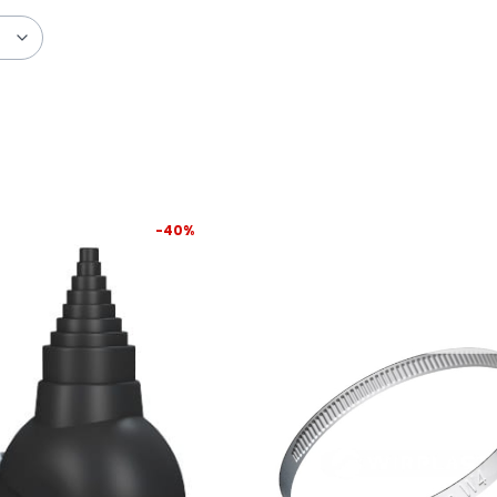
trów
produktów
-40%