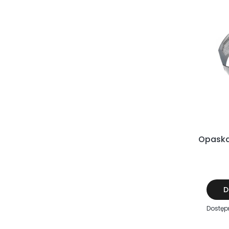
Opaska
D
Dostęp