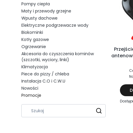
Pompy ciepła
Maty i przewody grzejne
Wpusty dachowe
Elektryczne podgrzewacze wody
Biokominki
Kotły gazowe
Ogrzewanie
Przejśc
Akcesoria do czyszczenia kominów
antenow
(szczotki, wyciory, linki)
Klimatyzacja
C
Piece do pizzy / chleba
Na
Instalacja C.O i C.W.U
Nowości
D
Promocje
Dostęp
Koniec menu
Wyczyść
Szukaj