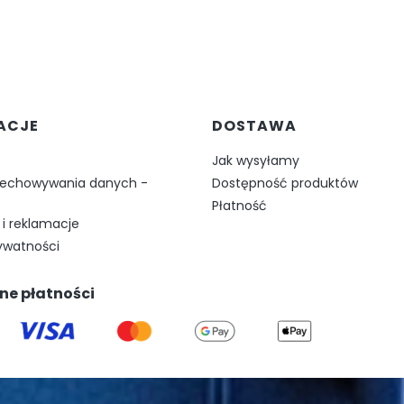
w stopce
ACJE
DOSTAWA
Jak wysyłamy
zechowywania danych -
Dostępność produktów
Płatność
i reklamacje
rywatności
ne płatności