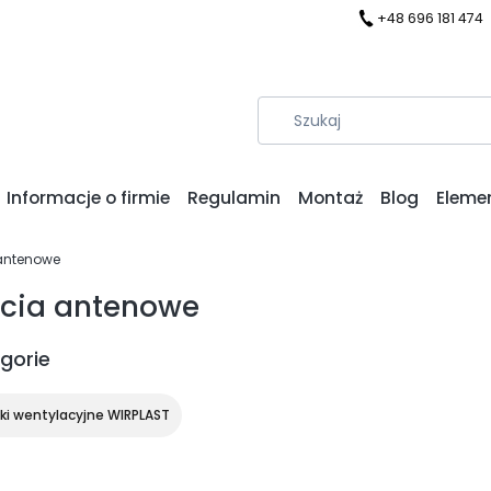
+48 696 181 474
Informacje o firmie
Regulamin
Montaż
Blog
Eleme
 antenowe
ścia antenowe
gorie
ki wentylacyjne WIRPLAST