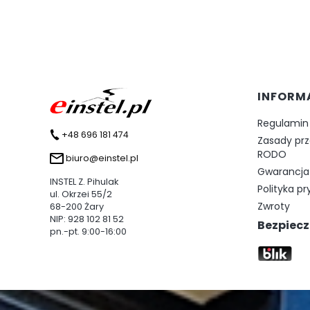
Linki 
INFORM
Regulamin
+48 696 181 474
Zasady pr
RODO
biuro@einstel.pl
Gwarancja 
INSTEL Z. Pihulak
Polityka p
ul. Okrzei 55/2
Zwroty
68-200 Żary
NIP: 928 102 81 52
Bezpiecz
pn.-pt. 9:00-16:00