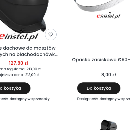
ie dachowe do masztów
ych na blachodachówkę
Opaska zaci
falistą
127,80 zł
ena regularna:
213,00 zł
8,00 zł
jniższa cena:
213,00 zł
o koszyka
Do koszyka
ność:
dostępny w sprzedaży
Dostępność:
dostępny w sprz