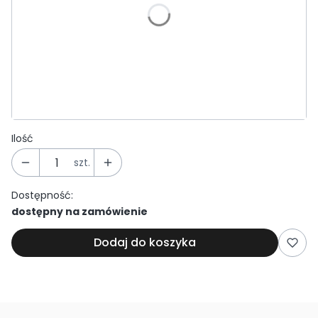
Wybierz
*
Grubość ścianki rdzenia:
Wybierz
Wybranie tej opcji zmien
Wsporniki podstawy
(+160,00 zł)
Opcjonalne
Ilość
szt.
Dostępność:
dostępny na zamówienie
Dodaj do koszyka