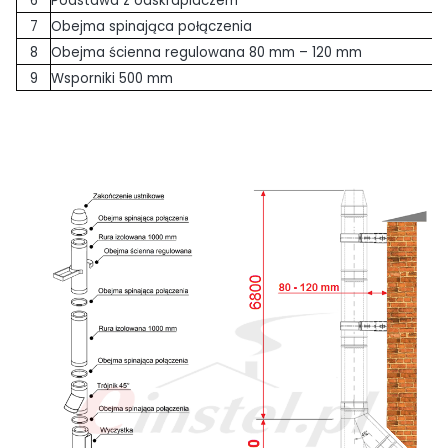
6
Podstawa z odskraplaczem
7
Obejma spinająca połączenia
8
Obejma ścienna regulowana 80 mm – 120 mm
9
Wsporniki 500 mm