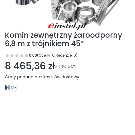
Komin zewnętrzny żaroodporny
6,8 m z trójnikiem 45°
0.00
(Oceny: 0 Recenzje: 0)
Przejdź do sekcji Opinie
8 465,36 zł
z
23%
VAT
Ceny podane bez kosztów dostawy.
Wybierz wariant produktu:
Poszczególne warianty mogą różnić się ceną
*
Średnica