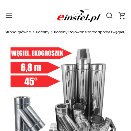
Produ
Otwórz wy
Strona główna
Kominy
Kominy izolowane żaroodporne (węgiel, ek