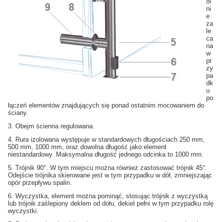
ól
ni
e
za
le
ca
na
w
pr
zy
pa
dk
u
po
łączeń elementów znajdujących się ponad ostatnim mocowaniem do
ściany.
3. Obejm ścienna regulowana.
4. Rura izolowana występuje w standardowych długościach 250 mm,
500 mm, 1000 mm, oraz dowolna długość jako element
niestandardowy. Maksymalna długość jednego odcinka to 1000 mm.
5. Trójnik 90°. W tym miejscu można również zastosować trójnik 45°.
Odejście trójnika skierowane jest w tym przypadku w dół, zmniejszając
opór przepływu spalin.
6. Wyczystka, element można pominąć, stosując trójnik z wyczystką
lub trójnik zaślepiony deklem od dołu, dekiel pełni w tym przypadku rolę
wyczystki.