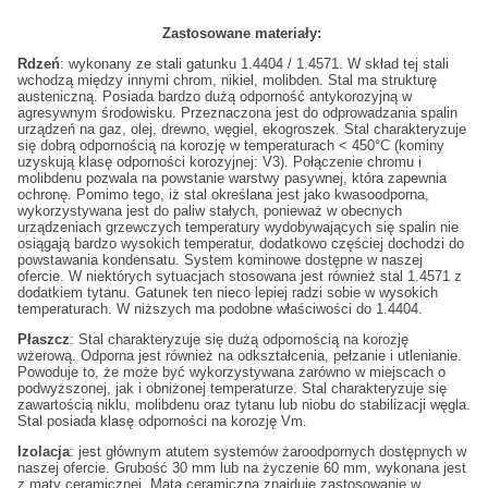
Zastosowane materiały:
Rdzeń
:
wykonany ze stali gatunku 1.4404 / 1.4571. W skład tej stali
wchodzą między innymi chrom, nikiel, molibden. Stal ma strukturę
austeniczną. Posiada bardzo dużą odporność antykorozyjną w
agresywnym środowisku. Przeznaczona jest do odprowadzania spalin
urządzeń na gaz, olej, drewno, węgiel, ekogroszek. Stal charakteryzuje
się dobrą odpornością na korozję w temperaturach < 450°C (kominy
uzyskują klasę odporności korozyjnej: V3). Połączenie chromu i
molibdenu pozwala na powstanie warstwy pasywnej, która zapewnia
ochronę. Pomimo tego, iż stal określana jest jako kwasoodporna,
wykorzystywana jest do paliw stałych, ponieważ w obecnych
urządzeniach grzewczych temperatury wydobywających się spalin nie
osiągają bardzo wysokich temperatur, dodatkowo częściej dochodzi do
powstawania kondensatu. System kominowe dostępne w naszej
ofercie. W niektórych sytuacjach stosowana jest również stal 1.4571 z
dodatkiem tytanu. Gatunek ten nieco lepiej radzi sobie w wysokich
temperaturach. W niższych ma podobne właściwości do 1.4404.
Płaszcz
:
Stal charakteryzuje się dużą odpornością na korozję
wżerową. Odporna jest również na odkształcenia, pełzanie i utlenianie.
Powoduje to, że może być wykorzystywana zarówno w miejscach o
podwyższonej, jak i obniżonej temperaturze. Stal charakteryzuje się
zawartością niklu, molibdenu oraz tytanu lub niobu do stabilizacji węgla.
Stal posiada klasę odporności na korozję Vm.
Izolacja
:
jest głównym atutem systemów żaroodpornych dostępnych w
naszej ofercie. Grubość 30 mm lub na życzenie 60 mm, wykonana jest
z maty ceramicznej. Mata ceramiczna znajduje zastosowanie w