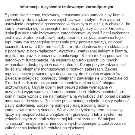
Informacje o systemie izolowanym żaroodpornym:
System dwuścienny, izolowany, stosowany jako samodzielny komin
zewnętrzny, do urządzeń opalanych paliwami stałymi. Pozwala na
ustawienie urządzenia grzewczego w dowolnym miejscu, w obiekcie, bo
komin prowadzi się na zewnątrz, montując go przy ścianie. Grubość
izolacji w systemie izolowanym żaroodpornym wynosi 3 cm i wykonana
jest z wysokotemperaturowej maty ceramicznej (zastosowanie tego
typu maty ma szczególne znaczenie przy pożarze sadzy), grubość
ścianek rdzenia to 0,8 mm lub 1,0 mm. Standardowo komin składa się
z podstawy, z odskraplaczem, wyczystki zamykanej deklem z klamrą,
trójnika, rur oraz zakończenia ustnikowego. Komin można postawić na
betonowym fundamencie, na wspornikach trójkątnych lub innych
wspornikach dostępnych w naszej ofercie. Komin przytwierdzany jest
do ściany obejmami montażowymi o różnych zakresach. Zakres
regulacji obejm powinien być dopasowany do długości wsporników.
Zalecane odległości pomiędzy obejmami zawierają się w przedziale od
2 m do 4 m. Każde połączenie elementów można spiąć obejmą
usztywniającą. Użycie obejm jest bezwzględnie wymagane w
przypadku wyprowadzania komina ponad dach. Należy pamiętać, że
komin może wznosić się na maksymalną wysokość 3 m ponad ostatnie
mocowanie do ściany. Przejście przez ścianę budynku należy wykonać
z rury izolowanej. Szczelinę pomiędzy rurą a ścianą można
zamaskować rozetą ścienną. Wewnątrz budynku system izolowany
łączy się bezpośrednio z urządzeniem grzewczym lub z system rur
jednościennych ze stali szlachetnej lub stali czarnej. W miejscu
"przejścia" na system rur jednościennych proponujemy zastosowanie
zakończenia izolacji lub redukcji przejściowej.