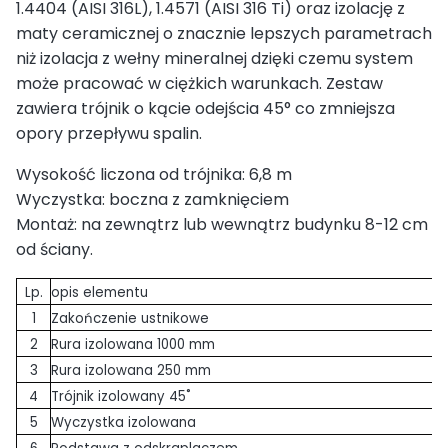
1.4404 (AISI 316L), 1.4571 (AISI 316 Ti) oraz izolację z
maty ceramicznej o znacznie lepszych parametrach
niż izolacja z wełny mineralnej dzięki czemu system
może pracować w ciężkich warunkach. Zestaw
zawiera trójnik o kącie odejścia 45° co zmniejsza
opory przepływu spalin.
Wysokość liczona od trójnika: 6,8 m
Wyczystka: boczna z zamknięciem
Montaż: na zewnątrz lub wewnątrz budynku 8-12 cm
od ściany.
Lp.
opis elementu
1
Zakończenie ustnikowe
2
Rura izolowana 1000 mm
3
Rura izolowana 250 mm
4
Trójnik izolowany 45˚
5
Wyczystka izolowana