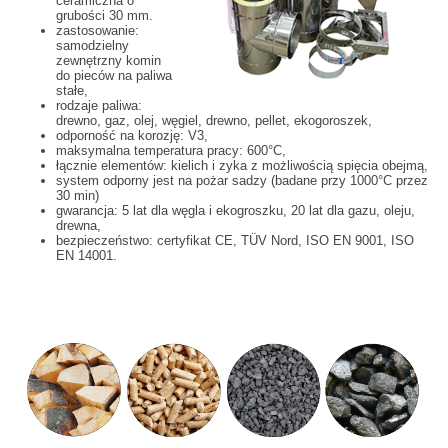
ceramiczna o
grubości 30 mm.
zastosowanie:
samodzielny
zewnętrzny komin
do pieców na paliwa
stałe,
rodzaje paliwa:
drewno, gaz, olej, węgiel, drewno, pellet, ekogoroszek,
odporność na korozję: V3,
maksymalna temperatura pracy: 600°C,
łącznie elementów: kielich i zyka z możliwością spięcia obejmą,
system odporny jest na pożar sadzy (badane przy 1000°C przez
30 min)
gwarancja: 5 lat dla węgla i ekogroszku, 20 lat dla gazu, oleju,
drewna,
bezpieczeństwo: certyfikat CE, TÜV Nord, ISO EN 9001, ISO
EN 14001.