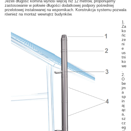
Jeżeli długość komina wynosi więcej niż 12 metrów, proponujemy
zastosowanie w połowie długości dodatkowej podpory pośredniej
przelotowej instalowanej na wspornikach. Konstrukcja systemu pozwala
również na montaż wewnątrz budynków.
1.
Za
ko
ńc
ze
ni
e
us
tni
ko
we
.
2.
O
be
jm
a
sp
in
aj
ąc
a,
sz
cz
eg