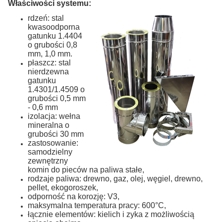
Właściwości systemu:
rdzeń: stal
kwasoodporna
gatunku 1.4404
o grubości 0,8
mm, 1,0 mm.
płaszcz: stal
nierdzewna
gatunku
1.4301/1.4509 o
grubości 0,5 mm
- 0,6 mm
izolacja: wełna
mineralna o
grubości 30 mm
zastosowanie:
samodzielny
zewnętrzny
komin do pieców na paliwa stałe,
rodzaje paliwa: drewno, gaz, olej, węgiel, drewno,
pellet, ekogoroszek,
odporność na korozję: V3,
maksymalna temperatura pracy: 600°C,
łącznie elementów: kielich i zyka z możliwością