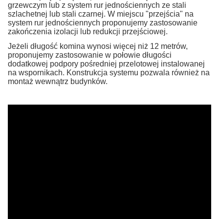
grzewczym lub z system rur jednościennych ze stali
szlachetnej lub stali czarnej. W miejscu "przejścia" na
system rur jednościennych proponujemy zastosowanie
zakończenia izolacji lub redukcji przejściowej.
Jeżeli długość komina wynosi więcej niż 12 metrów,
proponujemy zastosowanie w połowie długości
dodatkowej podpory pośredniej przelotowej instalowanej
na wspornikach. Konstrukcja systemu pozwala również na
montaż wewnątrz budynków.