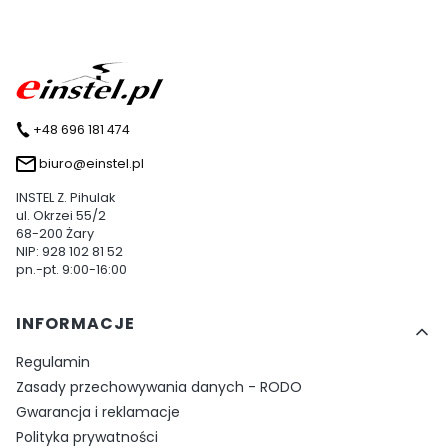
+48 696 181 474
biuro@einstel.pl
INSTEL Z. Pihulak
ul. Okrzei 55/2
68-200 Żary
NIP: 928 102 81 52
pn.-pt. 9:00-16:00
Linki w stopce
INFORMACJE
Regulamin
Zasady przechowywania danych - RODO
Gwarancja i reklamacje
Polityka prywatności