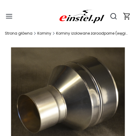
Produ
Otwórz wy
Strona główna
Kominy
Kominy izolowane żaroodporne (węgiel, ekogroszek, drewno)