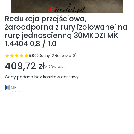
Redukcja przejściowa,
żaroodporna z rury izolowanej na
rurę jednościenną 30MKDZI MK
1.4404 0,8 / 1,0
5.00
(Oceny: 2 Recenzje: 0)
Przejdź do sekcji Opinie
409,72 zł
z
23%
VAT
Ceny podane bez kosztów dostawy.
Wybierz wariant produktu:
Poszczególne warianty mogą różnić się ceną
*
Średnica