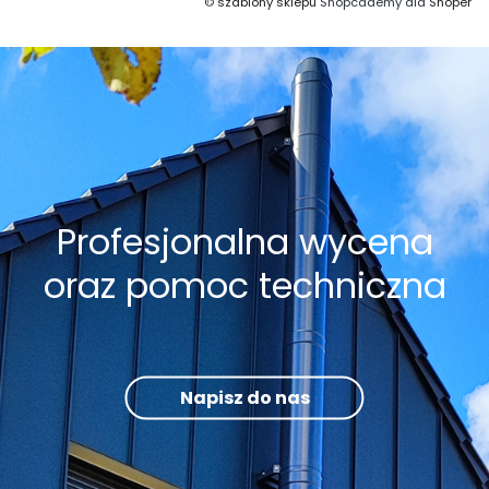
©
szablony sklepu
Shopcademy dla
Shoper
Profesjonalna wycena
oraz pomoc techniczna
Napisz do nas