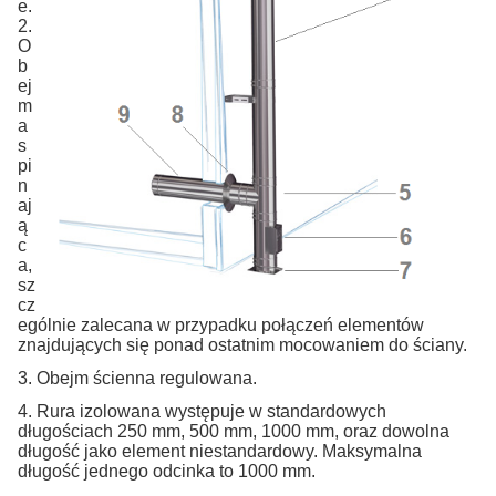
e.
2.
O
b
ej
m
a
s
pi
n
aj
ą
c
a,
sz
cz
ególnie zalecana w przypadku połączeń elementów
znajdujących się ponad ostatnim mocowaniem do ściany.
3. Obejm ścienna regulowana.
4. Rura izolowana występuje w standardowych
długościach 250 mm, 500 mm, 1000 mm, oraz dowolna
długość jako element niestandardowy. Maksymalna
długość jednego odcinka to 1000 mm.