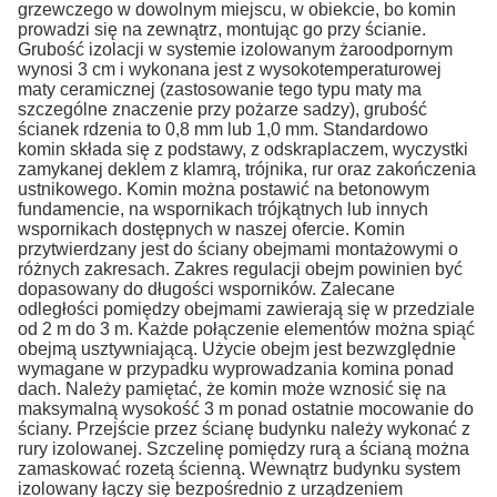
grzewczego w dowolnym miejscu, w obiekcie, bo komin
prowadzi się na zewnątrz, montując go przy ścianie.
Grubość izolacji w systemie izolowanym żaroodpornym
wynosi 3 cm i wykonana jest z wysokotemperaturowej
maty ceramicznej (zastosowanie tego typu maty ma
szczególne znaczenie przy pożarze sadzy), grubość
ścianek rdzenia to 0,8 mm lub 1,0 mm. Standardowo
komin składa się z podstawy, z odskraplaczem, wyczystki
zamykanej deklem z klamrą, trójnika, rur oraz zakończenia
ustnikowego. Komin można postawić na betonowym
fundamencie, na wspornikach trójkątnych lub innych
wspornikach dostępnych w naszej ofercie. Komin
przytwierdzany jest do ściany obejmami montażowymi o
różnych zakresach. Zakres regulacji obejm powinien być
dopasowany do długości wsporników. Zalecane
odległości pomiędzy obejmami zawierają się w przedziale
od 2 m do 3 m. Każde połączenie elementów można spiąć
obejmą usztywniającą. Użycie obejm jest bezwzględnie
wymagane w przypadku wyprowadzania komina ponad
dach. Należy pamiętać, że komin może wznosić się na
maksymalną wysokość 3 m ponad ostatnie mocowanie do
ściany. Przejście przez ścianę budynku należy wykonać z
rury izolowanej. Szczelinę pomiędzy rurą a ścianą można
zamaskować rozetą ścienną. Wewnątrz budynku system
izolowany łączy się bezpośrednio z urządzeniem