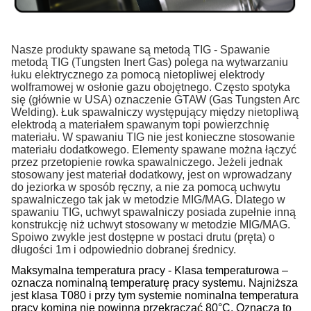
Nasze produkty spawane są metodą TIG - Spawanie
metodą TIG (Tungsten Inert Gas) polega na wytwarzaniu
łuku elektrycznego za pomocą nietopliwej elektrody
wolframowej w osłonie gazu obojętnego. Często spotyka
się (głównie w USA) oznaczenie GTAW (Gas Tungsten Arc
Welding). Łuk spawalniczy występujący między nietopliwą
elektrodą a materiałem spawanym topi powierzchnię
materiału. W spawaniu TIG nie jest konieczne stosowanie
materiału dodatkowego. Elementy spawane można łączyć
przez przetopienie rowka spawalniczego. Jeżeli jednak
stosowany jest materiał dodatkowy, jest on wprowadzany
do jeziorka w sposób ręczny, a nie za pomocą uchwytu
spawalniczego tak jak w metodzie MIG/MAG. Dlatego w
spawaniu TIG, uchwyt spawalniczy posiada zupełnie inną
konstrukcję niż uchwyt stosowany w metodzie MIG/MAG.
Spoiwo zwykle jest dostępne w postaci drutu (pręta) o
długości 1m i odpowiednio dobranej średnicy.
Maksymalna temperatura pracy - Klasa temperaturowa –
oznacza nominalną temperaturę pracy systemu. Najniższa
jest klasa T080 i przy tym systemie nominalna temperatura
pracy komina nie powinna przekraczać 80°C. Oznacza to