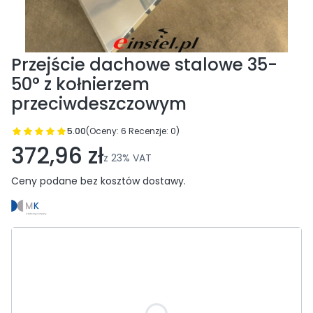
Przejście dachowe stalowe 35-
50° z kołnierzem
przeciwdeszczowym
5.00
(Oceny: 6 Recenzje: 0)
Przejdź do sekcji Opinie
372,96 zł
z
23%
VAT
Ceny podane bez kosztów dostawy.
Wybierz wariant produktu:
Poszczególne warianty mogą różnić się ceną
*
60 mm
Średnica