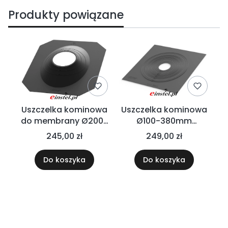
Produkty powiązane
Uszczelka kominowa
Uszczelka kominowa
do membrany Ø200-
Ø100-380mm
380mm Vilpe 73218
paroszczelna do
245,00 zł
249,00 zł
kominów stalowych
lub modułowych -
Do koszyka
Do koszyka
przejście przed
membranę dachową,
ścianę boczną
budynku - Vilpe 73217