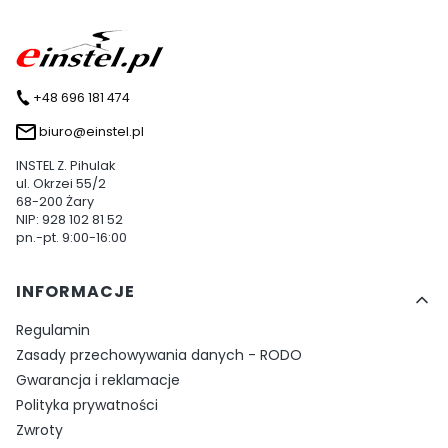
+48 696 181 474
biuro@einstel.pl
INSTEL Z. Pihulak
ul. Okrzei 55/2
68-200 Żary
NIP: 928 102 81 52
pn.-pt. 9:00-16:00
Linki w stopce
INFORMACJE
Regulamin
Zasady przechowywania danych - RODO
Gwarancja i reklamacje
Polityka prywatności
Zwroty