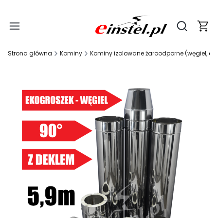
Produ
Otwórz wy
Strona główna
Kominy
Kominy izolowane żaroodporne (węgiel, ek