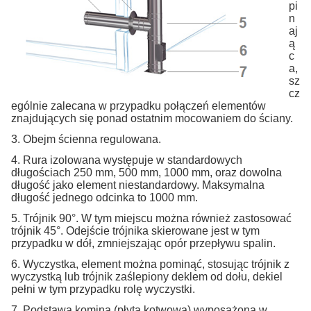
pi
n
aj
ą
c
a,
sz
cz
ególnie zalecana w przypadku połączeń elementów
znajdujących się ponad ostatnim mocowaniem do ściany.
3. Obejm ścienna regulowana.
4. Rura izolowana występuje w standardowych
długościach 250 mm, 500 mm, 1000 mm, oraz dowolna
długość jako element niestandardowy. Maksymalna
długość jednego odcinka to 1000 mm.
5. Trójnik 90°. W tym miejscu można również zastosować
trójnik 45°. Odejście trójnika skierowane jest w tym
przypadku w dół, zmniejszając opór przepływu spalin.
6. Wyczystka, element można pominąć, stosując trójnik z
wyczystką lub trójnik zaślepiony deklem od dołu, dekiel
pełni w tym przypadku rolę wyczystki.
7. Podstawa komina (płyta kotwowa) wyposażona w