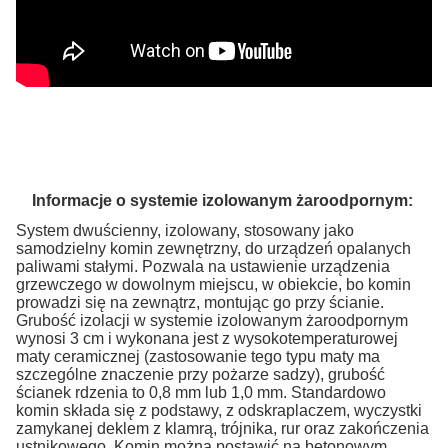
Informacje o systemie izolowanym żaroodpornym:
System dwuścienny, izolowany, stosowany jako
samodzielny komin zewnętrzny, do urządzeń opalanych
paliwami stałymi. Pozwala na ustawienie urządzenia
grzewczego w dowolnym miejscu, w obiekcie, bo komin
prowadzi się na zewnątrz, montując go przy ścianie.
Grubość izolacji w systemie izolowanym żaroodpornym
wynosi 3 cm i wykonana jest z wysokotemperaturowej
maty ceramicznej (zastosowanie tego typu maty ma
szczególne znaczenie przy pożarze sadzy), grubość
ścianek rdzenia to 0,8 mm lub 1,0 mm. Standardowo
komin składa się z podstawy, z odskraplaczem, wyczystki
zamykanej deklem z klamrą, trójnika, rur oraz zakończenia
ustnikowego. Komin można postawić na betonowym