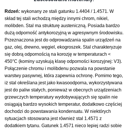
Rdzeń:
wykonany ze stali gatunku 1.4404 / 1.4571. W
skład tej stali wchodzą między innymi chrom, nikiel,
molibden. Stal ma strukturę austeniczną. Posiada bardzo
dużą odporność antykorozyjną w agresywnym środowisku.
Przeznaczona jest do odprowadzania spalin urządzeń na
gaz, olej, drewno, węgiel, ekogroszek. Stal charakteryzuje
się dobrą odpornością na korozję w temperaturach <
450°C (kominy uzyskują klasę odporności korozyjnej: V3).
Połączenie chromu i molibdenu pozwala na powstanie
warstwy pasywnej, która zapewnia ochronę. Pomimo tego,
iż stal określana jest jako kwasoodporna, wykorzystywana
jest do paliw stałych, ponieważ w obecnych urządzeniach
grzewczych temperatury wydobywających się spalin nie
osiągają bardzo wysokich temperatur, dodatkowo częściej
dochodzi do powstawania kondensatu. W niektórych
sytuacjach stosowana jest również stal 1.4571 z
dodatkiem tytanu. Gatunek 1.4571 nieco lepiej radzi sobie