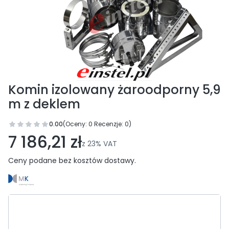
Komin izolowany żaroodporny 5,9
m z deklem
0.00
(Oceny: 0 Recenzje: 0)
Przejdź do sekcji Opinie
7 186,21 zł
z
23%
VAT
Ceny podane bez kosztów dostawy.
Wybierz wariant produktu:
Poszczególne warianty mogą różnić się ceną