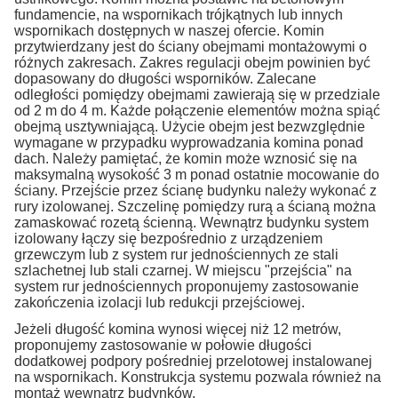
fundamencie, na wspornikach trójkątnych lub innych
wspornikach dostępnych w naszej ofercie. Komin
przytwierdzany jest do ściany obejmami montażowymi o
różnych zakresach. Zakres regulacji obejm powinien być
dopasowany do długości wsporników. Zalecane
odległości pomiędzy obejmami zawierają się w przedziale
od 2 m do 4 m. Każde połączenie elementów można spiąć
obejmą usztywniającą. Użycie obejm jest bezwzględnie
wymagane w przypadku wyprowadzania komina ponad
dach. Należy pamiętać, że komin może wznosić się na
maksymalną wysokość 3 m ponad ostatnie mocowanie do
ściany. Przejście przez ścianę budynku należy wykonać z
rury izolowanej. Szczelinę pomiędzy rurą a ścianą można
zamaskować rozetą ścienną. Wewnątrz budynku system
izolowany łączy się bezpośrednio z urządzeniem
grzewczym lub z system rur jednościennych ze stali
szlachetnej lub stali czarnej. W miejscu "przejścia" na
system rur jednościennych proponujemy zastosowanie
zakończenia izolacji lub redukcji przejściowej.
Jeżeli długość komina wynosi więcej niż 12 metrów,
proponujemy zastosowanie w połowie długości
dodatkowej podpory pośredniej przelotowej instalowanej
na wspornikach. Konstrukcja systemu pozwala również na
montaż wewnątrz budynków.