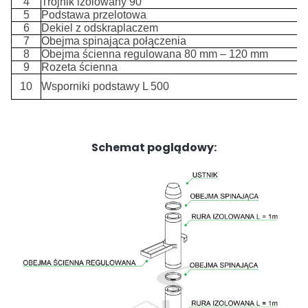
4
Trójnik izolowany 90˚
5
Podstawa przelotowa
6
Dekiel z odskraplaczem
7
Obejma spinająca połączenia
8
Obejma ścienna regulowana 80 mm – 120 mm
9
Rozeta ścienna
10
Wsporniki podstawy L 500
Schemat poglądowy: