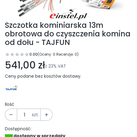
Szczotka kominiarska 13m
obrotowa do czyszczenia komina
od dołu - TAJFUN
0.00
(Oceny: 0 Recenzje: 0)
Przejdź do sekcji Opinie
541,00 zł
z
23%
VAT
Ceny podane bez kosztów dostawy.
Ilość
szt.
Dostępność:
dostępny w sprzedaży