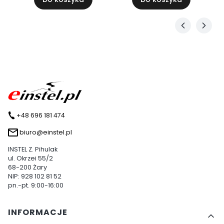
+48 696 181 474
biuro@einstel.pl
INSTEL Z. Pihulak
ul. Okrzei 55/2
68-200 Żary
NIP: 928 102 81 52
pn.-pt. 9:00-16:00
Linki w stopce
INFORMACJE