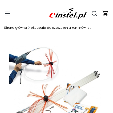
Produ
Otwórz wy
Strona główna
Akcesoria do czyszczenia kominów (szczotki, wyciory, linki)