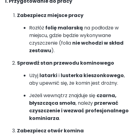
1. Przygotowanie do pracy
Zabezpiecz miejsce pracy
Rozłóż
folię malarską
na podłodze w
miejscu, gdzie będzie wykonywane
czyszczenie (folia
nie wchodzi w skład
zestawu
).
Sprawdź stan przewodu kominowego
Użyj
latarki
i
lusterka kieszonkowego
,
aby upewnić się, że komin jest drożny.
Jeżeli wewnątrz znajduje się
czarna,
błyszcząca smoła
, należy
przerwać
czyszczenie i wezwać profesjonalnego
kominiarza
.
Zabezpiecz otwór komina