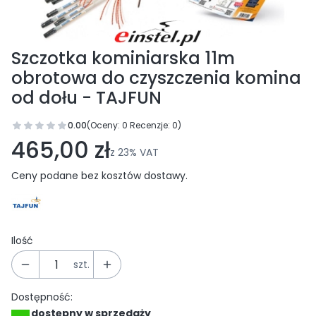
Szczotka kominiarska 11m
obrotowa do czyszczenia komina
od dołu - TAJFUN
0.00
(Oceny: 0 Recenzje: 0)
Przejdź do sekcji Opinie
465,00 zł
z
23%
VAT
Ceny podane bez kosztów dostawy.
Ilość
szt.
Dostępność:
dostępny w sprzedaży