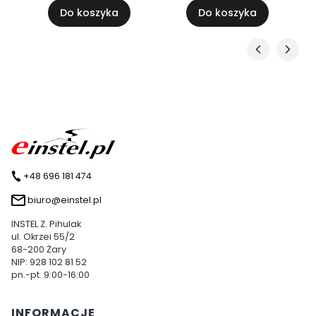
Do koszyka
Do koszyka
+48 696 181 474
biuro@einstel.pl
INSTEL Z. Pihulak
ul. Okrzei 55/2
68-200 Żary
NIP: 928 102 81 52
pn.-pt. 9:00-16:00
Linki w stopce
INFORMACJE