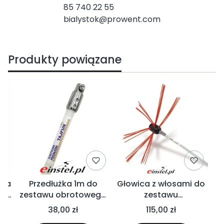
85 740 22 55
bialystok@prowent.com
Produkty powiązane
nia
Przedłużka 1m do
Głowica z włosami do
A
w i
zestawu obrotowego
zestawu
g
Tajfun
kominiarskiego Tajfun
ko
38,00 zł
115,00 zł