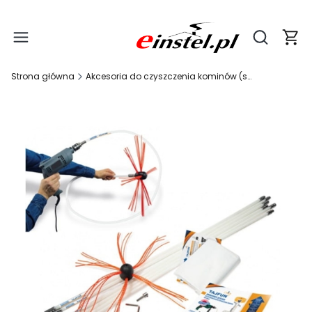
Produ
Otwórz wy
Strona główna
Akcesoria do czyszczenia kominów (szczotki, wyciory, linki)