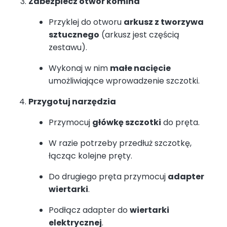
Zabezpiecz otwór komina
Przyklej do otworu
arkusz z tworzywa
sztucznego
(arkusz jest częścią
zestawu).
Wykonaj w nim
małe nacięcie
umożliwiające wprowadzenie szczotki.
Przygotuj narzędzia
Przymocuj
główkę szczotki
do pręta.
W razie potrzeby przedłuż szczotkę,
łącząc kolejne pręty.
Do drugiego pręta przymocuj
adapter
wiertarki
.
Podłącz adapter do
wiertarki
elektrycznej
.