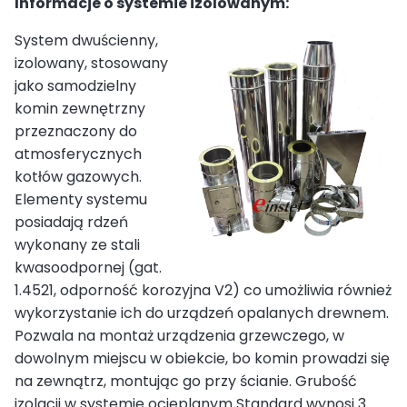
Informacje o systemie izolowanym:
System dwuścienny,
izolowany, stosowany
jako samodzielny
komin zewnętrzny
przeznaczony do
atmosferycznych
kotłów gazowych.
Elementy systemu
posiadają rdzeń
wykonany ze stali
kwasoodpornej (gat.
1.4521, odporność korozyjna V2) co umożliwia również
wykorzystanie ich do urządzeń opalanych drewnem.
Pozwala na montaż urządzenia grzewczego, w
dowolnym miejscu w obiekcie, bo komin prowadzi się
na zewnątrz, montując go przy ścianie. Grubość
izolacji w systemie ocieplanym Standard wynosi 3