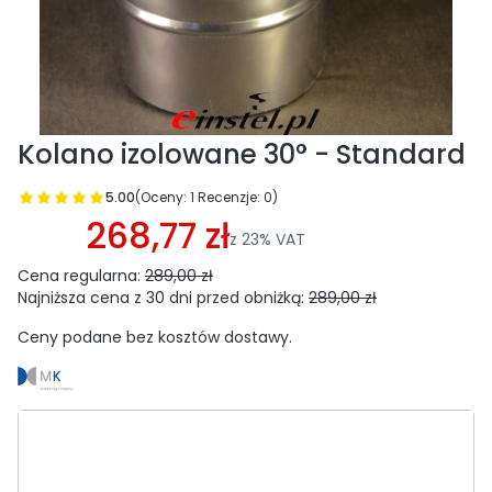
Kolano izolowane 30° - Standard
5.00
(Oceny: 1 Recenzje: 0)
Przejdź do sekcji Opinie
268,77 zł
z
23%
VAT
Cena regularna:
289,00 zł
Najniższa cena z 30 dni przed obniżką:
289,00 zł
Ceny podane bez kosztów dostawy.
Wybierz wariant produktu:
Poszczególne warianty mogą różnić się ceną