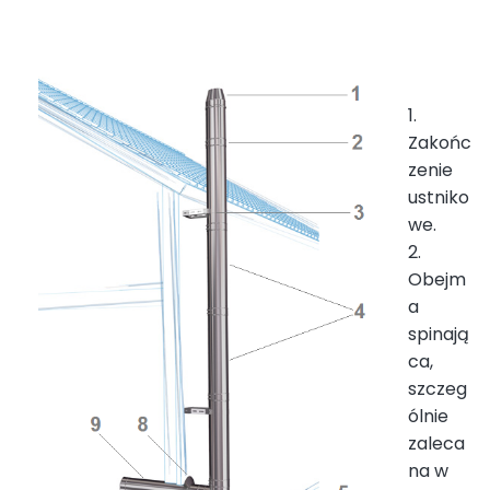
1.
Zakońc
zenie
ustniko
we.
2.
Obejm
a
spinają
ca,
szczeg
ólnie
zaleca
na w