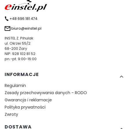
+48 696 181 474
biuro@einstel.pl
INSTEL Z. Pihulak
ul. Okrzei 55/2
68-200 Żary
NIP: 928 102 81 52
pn.-pt. 9:00-16:00
Linki w stopce
INFORMACJE
Regulamin
Zasady przechowywania danych - RODO
Gwarancja i reklamacje
Polityka prywatności
Zwroty
DOSTAWA