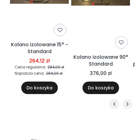
Kolano izolowane 15° -
Standard
CA
Kolano izolowane 90°
264,12 zł
Standard
po
Cena regularna:
284,00 zł
376,00 zł
Najniższa cena:
284,00 zł
00
Do koszyka
Do koszyka