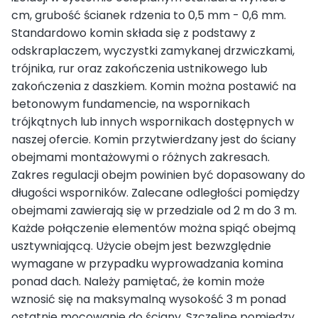
cm, grubość ścianek rdzenia to 0,5 mm - 0,6 mm.
Standardowo komin składa się z podstawy z
odskraplaczem, wyczystki zamykanej drzwiczkami,
trójnika, rur oraz zakończenia ustnikowego lub
zakończenia z daszkiem. Komin można postawić na
betonowym fundamencie, na wspornikach
trójkątnych lub innych wspornikach dostępnych w
naszej ofercie. Komin przytwierdzany jest do ściany
obejmami montażowymi o różnych zakresach.
Zakres regulacji obejm powinien być dopasowany do
długości wsporników. Zalecane odległości pomiędzy
obejmami zawierają się w przedziale od 2 m do 3 m.
Każde połączenie elementów można spiąć obejmą
usztywniającą. Użycie obejm jest bezwzględnie
wymagane w przypadku wyprowadzania komina
ponad dach. Należy pamiętać, że komin może
wznosić się na maksymalną wysokość 3 m ponad
ostatnie mocowanie do ściany. Szczelinę pomiędzy