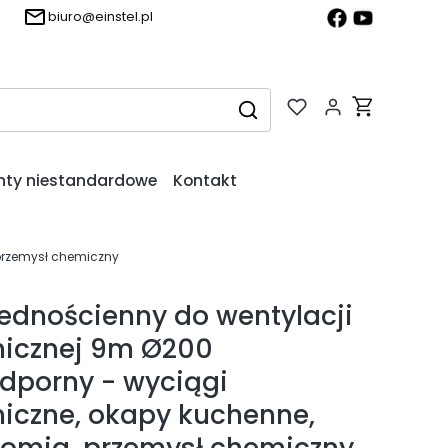
biuro@einstel.pl
Produkty w k
Wyczyść
Szukaj
nty niestandardowe
Kontakt
przemysł chemiczny
ednościenny do wentylacji
icznej 9m Ø200
dporny - wyciągi
czne, okapy kuchenne,
omia, przemysł chemiczny