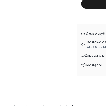
Czas wysyłki
Dostawa
od
GLS / UPS / D
Zapytaj o p
Udostępnij