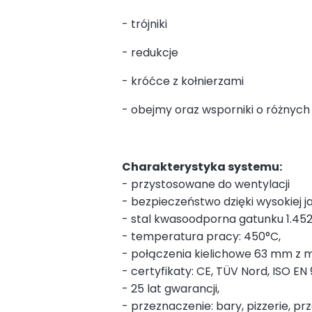
- trójniki
- redukcje
- króćce z kołnierzami
- obejmy oraz wsporniki o różnych
Charakterystyka systemu:
- przystosowane do wentylacji
- bezpieczeństwo dzięki wysokiej j
- stal kwasoodporna gatunku 1.4521
- temperatura pracy: 450°C,
- połączenia kielichowe 63 mm z m
- certyfikaty: CE, TÜV Nord, ISO EN 
- 25 lat gwarancji,
- przeznaczenie: bary, pizzerie, pr