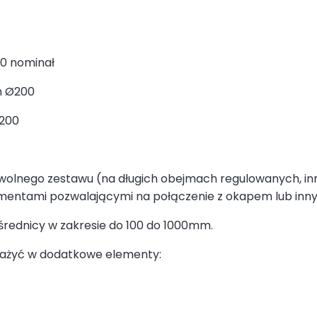
200 nominał
m Ø200
Ø200
owolnego zestawu (na długich obejmach regulowanych, inne
entami pozwalającymi na połączenie z okapem lub inn
 średnicy w zakresie do 100 do 1000mm.
sażyć w dodatkowe elementy: