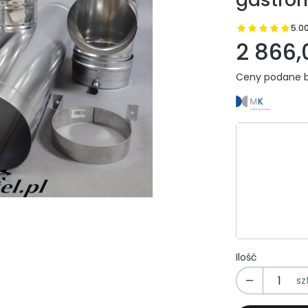
5.0
Prz
2 866,
Ceny podane b
Wybierz wa
Poszczególn
*
Rodzaj poł
Wybierz
Ilość
szt