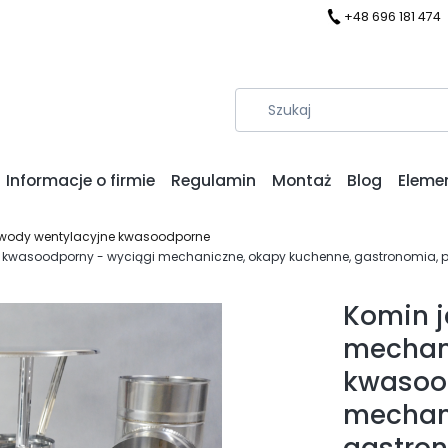
+48 696 181 474
Informacje o firmie
Regulamin
Montaż
Blog
Eleme
ewody wentylacyjne kwasoodporne
 kwasoodporny - wyciągi mechaniczne, okapy kuchenne, gastronomia, 
Komin j
mechan
kwasoo
mechani
gastron