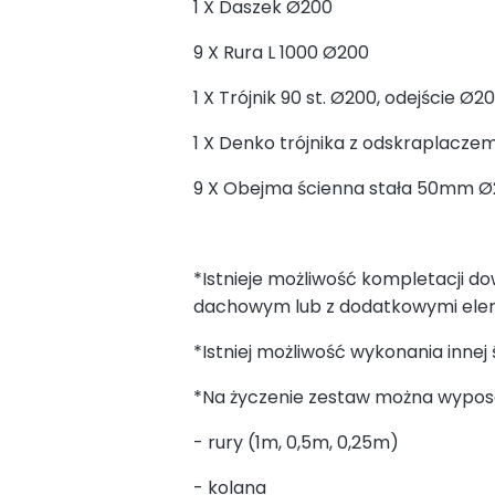
1 X Daszek Ø200
9 X Rura L 1000 Ø200
1 X Trójnik 90 st. Ø200, odejście Ø
1 X Denko trójnika z odskraplacze
9 X Obejma ścienna stała 50mm 
*Istnieje możliwość kompletacji d
dachowym lub z dodatkowymi elem
*Istniej możliwość wykonania innej
*Na życzenie zestaw można wypo
- rury (1m, 0,5m, 0,25m)
- kolana