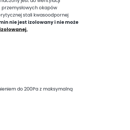
naczony jest do wentylacji
do przemysłowych okapów
ytycznej stali kwasoodpornej
in nie jest izolowany i nie może
izolowanej.
iśnieniem do 200Pa z maksymalną