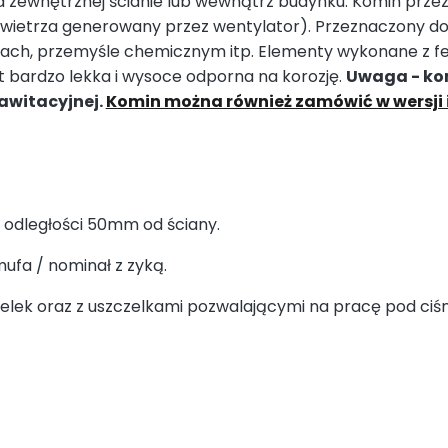
 zewnętrznej ścianie lub wewnątrz budynku. Komin przez
owietrza generowany przez wentylator). Przeznaczony 
ch, przemyśle chemicznym itp. Elementy wykonane z fer
est bardzo lekka i wysoce odporna na korozję.
Uwaga - kom
awitacyjnej.
Komin można również zamówić w wersji 
 odległości 50mm od ściany.
fa / nominał z zyką.
czelek oraz z uszczelkami pozwalającymi na pracę pod c