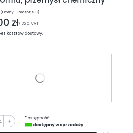
0
(Oceny: 1 Recenzje: 0)
ejdź do sekcji Opinie
00 zł
z
23%
VAT
ez kosztów dostawy.
riant produktu:
e warianty mogą różnić się ceną
ączeń
Dostępność:
.
dostępny w sprzedaży