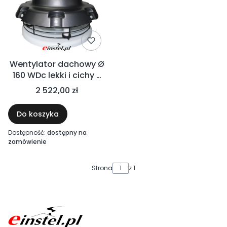
Wentylator dachowy Ø
160 WDc lekki i cichy -
przemysłowy,
2 522,00 zł
wytrzymały -
Metalplast
Do koszyka
Dostępność:
dostępny na
zamówienie
Strona
z 1