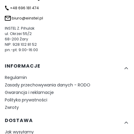
+48 696 181 474
biuro@einstel.pl
INSTEL Z. Pihulak
ul. Okrzei 55/2
68-200 Żary
NIP: 928 102 81 52
pn.-pt. 9:00-16:00
Linki w stopce
INFORMACJE
Regulamin
Zasady przechowywania danych - RODO
Gwarancja i reklamacje
Polityka prywatności
Zwroty
DOSTAWA
Jak wysyłamy