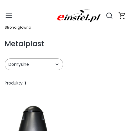
Produ
Otwórz wy
Strona główna
Metalplast
Domyślne
Produkty:
1
Lista produktów