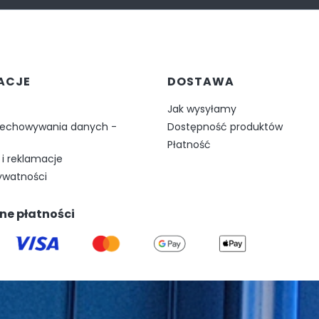
w stopce
ACJE
DOSTAWA
Jak wysyłamy
zechowywania danych -
Dostępność produktów
Płatność
i reklamacje
rywatności
ne płatności