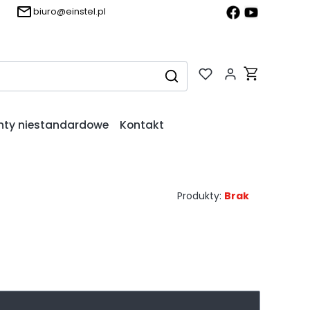
biuro@einstel.pl
Produkty w k
Wyczyść
Szukaj
nty niestandardowe
Kontakt
Produkty:
Brak