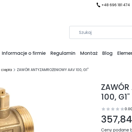
+48 696 181 474
Informacje o firmie
Regulamin
Montaż
Blog
Eleme
 ciepła
ZAWÓR ANTYZAMROŻENIOWY AAV 100, G1"
ZAWÓR 
100, G1"
0.0
Prz
357,84 
Ceny podane b