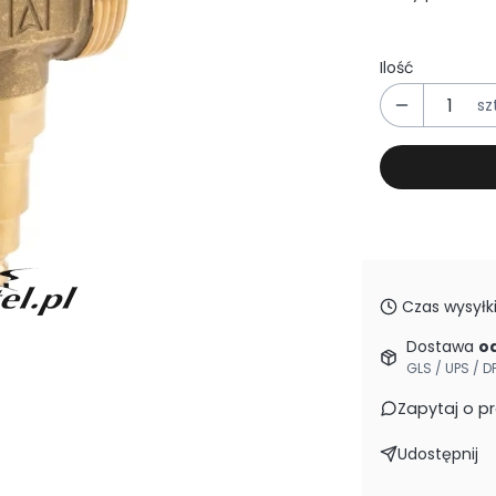
Ilość
szt
Czas wysyłki
Dostawa
od
GLS / UPS / D
Zapytaj o p
Udostępnij