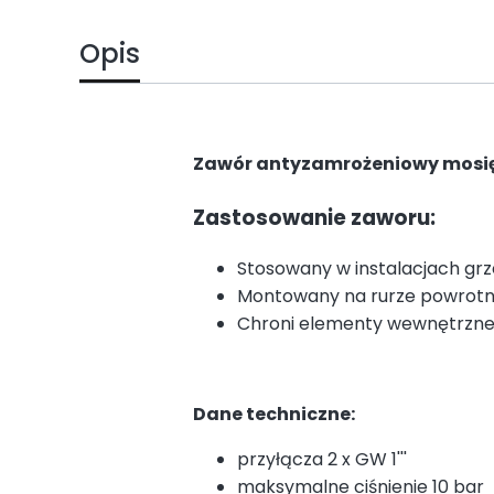
Opis
Zawór antyzamrożeniowy mosiężn
Zastosowanie zaworu:
Stosowany w instalacjach gr
Montowany na rurze powrotnej 
Chroni elementy wewnętrzne 
Dane techniczne:
przyłącza 2 x GW 1'''
maksymalne ciśnienie 10 bar