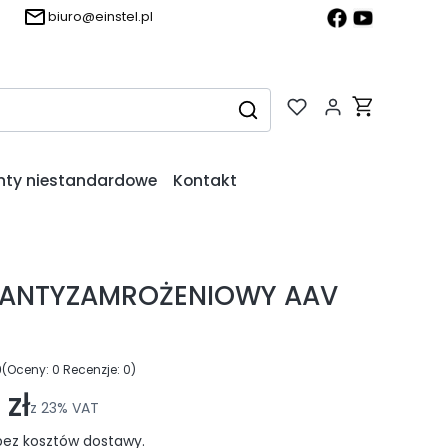
biuro@einstel.pl
Produkty w k
Wyczyść
Szukaj
nty niestandardowe
Kontakt
ANTYZAMROŻENIOWY AAV
0
(Oceny: 0 Recenzje: 0)
ejdź do sekcji Opinie
zł
z
23%
VAT
ez kosztów dostawy.