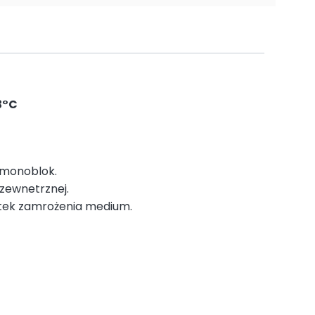
3°C
 monoblok.
 zewnetrznej.
utek zamrożenia medium.