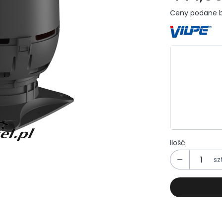
Ceny podane b
Wybierz wa
Poszczególn
*
Kolor
Wybierz
Ilość
szt