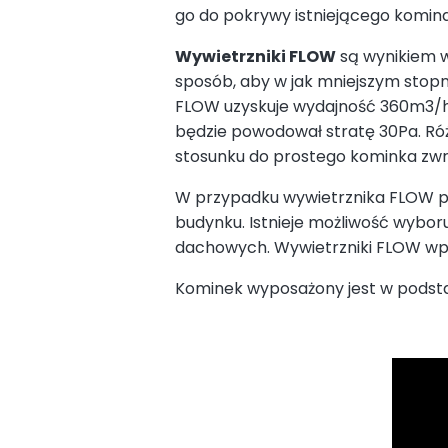
go do pokrywy istniejącego komin
Wywietrzniki FLOW
są wynikiem wi
sposób, aby w jak mniejszym stopn
FLOW uzyskuje wydajność 360m3/h i
będzie powodował stratę 30Pa. Róż
stosunku do prostego kominka zwró
W przypadku wywietrznika FLOW prz
budynku. Istnieje możliwość wybor
dachowych. Wywietrzniki FLOW wpis
Kominek wyposażony jest w podst