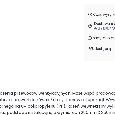
Czas wysyłki
Dostawa
od
GLS / UPS / D
Zapytaj o p
Udostępnij
ńczenia przewodów wentylacyjnych. Może współpracować
obrze sprawdzi się również do systemów rekuperacji. Wyw
rnego na UV polipropylenu (PP). Rdzeń wewnętrzny wykon
raz podstawę instalacyjną o wymiarach 250mm X 250mm