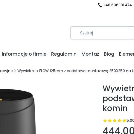
+48 696 181 474
Informacje o firmie
Regulamin
Montaż
Blog
Eleme
lacyjne
Wywietrznik FLOW 125mm z podstawą montażową 250X250 na 
Wywietr
podsta
komin
5.0
Prz
444,00