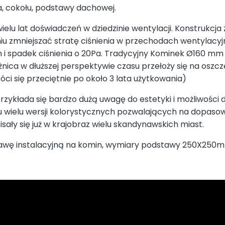
a, cokołu, podstawy dachowej.
elu lat doświadczeń w dziedzinie wentylacji. Konstrukcja
iu zmniejszać stratę ciśnienia w przechodach wentylacyj
 spadek ciśnienia o 20Pa. Tradycyjny Kominek Ø160 mm p
nica w dłuższej perspektywie czasu przełoży się na oszcz
ci się przeciętnie po około 3 lata użytkowania)
ykłada się bardzo dużą uwagę do estetyki i możliwości 
u wielu wersji kolorystycznych pozwalających na dopasow
ały się już w krajobraz wielu skandynawskich miast.
awę instalacyjną na komin, wymiary podstawy 250X250