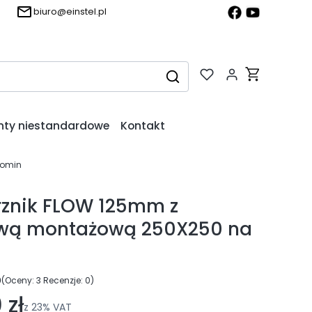
biuro@einstel.pl
Produkty w k
Wyczyść
Szukaj
nty niestandardowe
Kontakt
komin
znik FLOW 125mm z
wą montażową 250X250 na
0
(Oceny: 3 Recenzje: 0)
ejdź do sekcji Opinie
 zł
z
23%
VAT