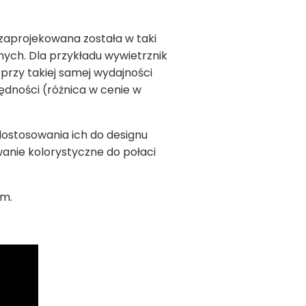
 zaprojekowana została w taki
nych. Dla przykładu wywietrznik
rzy takiej samej wydajności
ędności (różnica w cenie w
dostosowania ich do designu
anie kolorystyczne do połaci
mm.