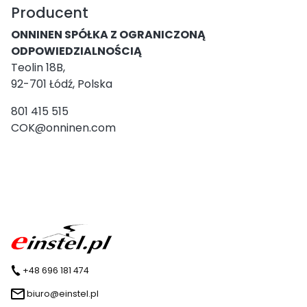
Producent
ONNINEN SPÓŁKA Z OGRANICZONĄ
ODPOWIEDZIALNOŚCIĄ
Teolin 18B,
92-701 Łódź, Polska
801 415 515
COK@onninen.com
+48 696 181 474
biuro@einstel.pl