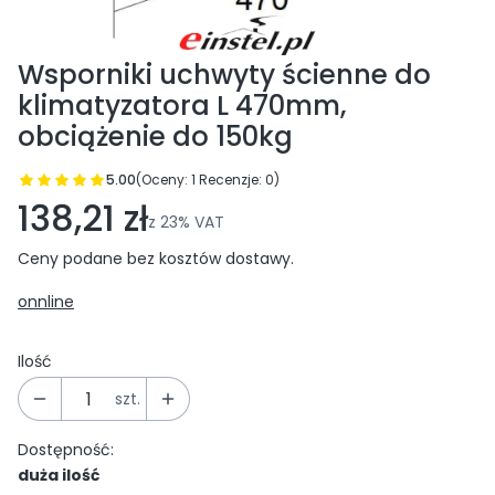
Wsporniki uchwyty ścienne do
klimatyzatora L 470mm,
obciążenie do 150kg
5.00
(Oceny: 1 Recenzje: 0)
Przejdź do sekcji Opinie
138,21 zł
z
23%
VAT
Ceny podane bez kosztów dostawy.
onnline
Ilość
szt.
Dostępność:
duża ilość