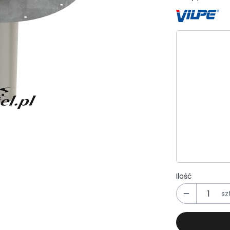
Wybierz wa
Poszczególn
*
Długość wp
Wybierz
*
Kołnierz
*
Izolacj
Ilość
szt