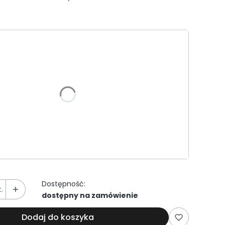
riant produktu:
e warianty mogą różnić się ceną
ustu
Wybranie tej opcji zmienia cenę: (+116,00 
 bitumiczny
(+116,00 zł)
Wybranie tej opcji zmienia cenę: (+86,00 
a zewnętrzna
(+86,00 zł)
Dostępność:
.
dostępny na zamówienie
Dodaj do koszyka