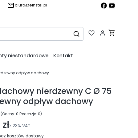
biuro@einstel.pl
Produkty w k
Wyczyść
Szukaj
nty niestandardowe
Kontakt
erdzewny odpływ dachowy
dachowy nierdzewny C Ø 75
dzewny odpływ dachowy
0
(Oceny: 0 Recenzje: 0)
ejdź do sekcji Opinie
zł
z
23%
VAT
ez kosztów dostawy.