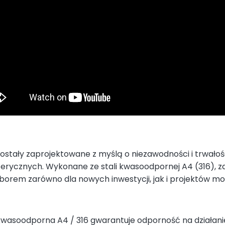
tały zaprojektowane z myślą o niezawodności i trwałośc
ycznych. Wykonane ze stali kwasoodpornej A4 (316), 
yborem zarówno dla nowych inwestycji, jak i projektów m
kwasoodporna A4 / 316 gwarantuje odporność na działan