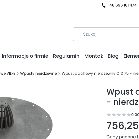
+48 696 181 474
Informacje o firmie
Regulamin
Montaż
Blog
Eleme
we VILPE
Wpusty nierdzewne
Wpust dachowy nierdzewny C Ø 75 - ni
Wpust 
- nier
0.0
Prz
756,25 
Ceny podane b