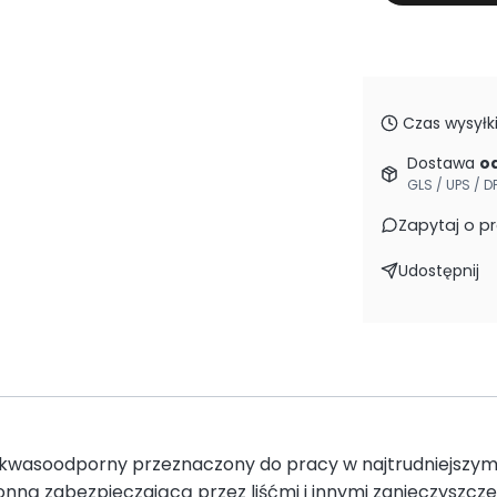
Czas wysyłki
Dostawa
od
GLS / UPS / D
Zapytaj o p
Udostępnij
 kwasoodporny przeznaczony do pracy w najtrudniejszym
ną zabezpieczającą przez liśćmi i innymi zanieczyszcze