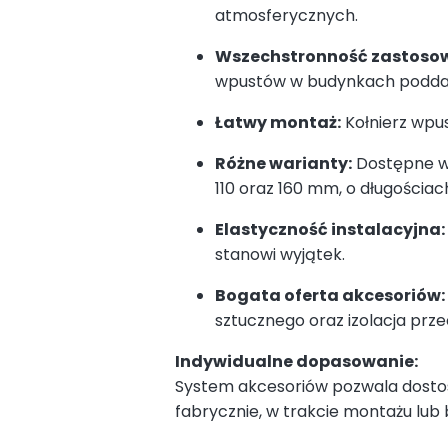
atmosferycznych.
Wszechstronność zastoso
wpustów w budynkach podda
Łatwy montaż:
Kołnierz wpus
Różne warianty:
Dostępne w 
110 oraz 160 mm, o długościac
Elastyczność instalacyjna:
stanowi wyjątek.
Bogata oferta akcesoriów:
sztucznego oraz izolacja prz
Indywidualne dopasowanie:
System akcesoriów pozwala dostos
fabrycznie, w trakcie montażu lub