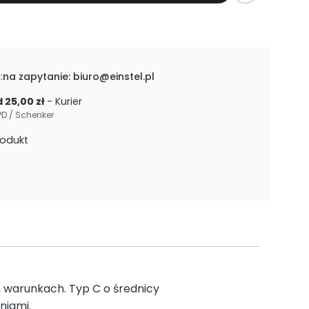
:
na zapytanie: biuro@einstel.pl
 25,00 zł
- Kurier
PD / Schenker
rodukt
 warunkach. Typ C o średnicy
niami.