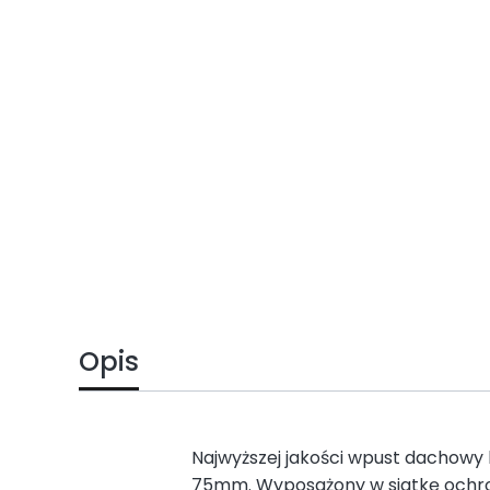
Opis
Najwyższej jakości wpust dachowy
75mm. Wyposażony w siatkę ochron