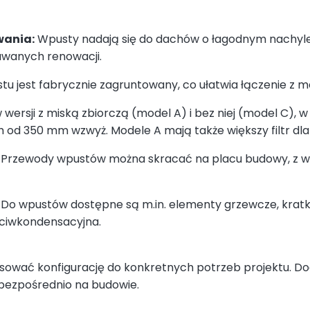
wania:
Wpusty nadają się do dachów o łagodnym nachyle
wanych renowacji.
tu jest fabrycznie zagruntowany, co ułatwia łączenie z
wersji z miską zbiorczą (model A) i bez niej (model C), 
h od 350 mm wzwyż. Modele A mają także większy filtr dla 
Przewody wpustów można skracać na placu budowy, z wy
Do wpustów dostępne są m.in. elementy grzewcze, kratki
eciwkondensacyjna.
ować konfigurację do konkretnych potrzeb projektu. D
 bezpośrednio na budowie.