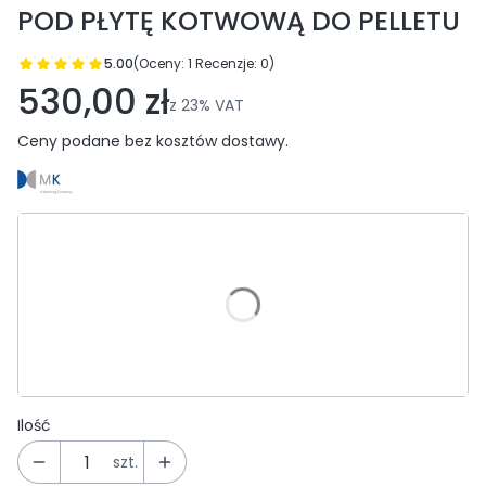
POD PŁYTĘ KOTWOWĄ DO PELLETU
5.00
(Oceny: 1 Recenzje: 0)
Przejdź do sekcji Opinie
530,00 zł
z
23%
VAT
Ceny podane bez kosztów dostawy.
Wybierz wariant produktu:
Poszczególne warianty mogą różnić się ceną
*
Wybór powłoki zewnętrznej:
Wybierz
Ilość
szt.