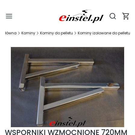
Produ
Otwórz wy
a główna
Kominy
Kominy do pelletu
Kominy izolowane do pelletu
WSPORNIKI WZMOCNIONE 720MM