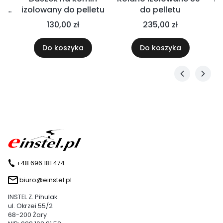
ła
izolowany do pelletu
do pelletu
t -
130,00 zł
235,00 zł
0 z
UM
Do koszyka
Do koszyka
+48 696 181 474
biuro@einstel.pl
INSTEL Z. Pihulak
ul. Okrzei 55/2
68-200 Żary