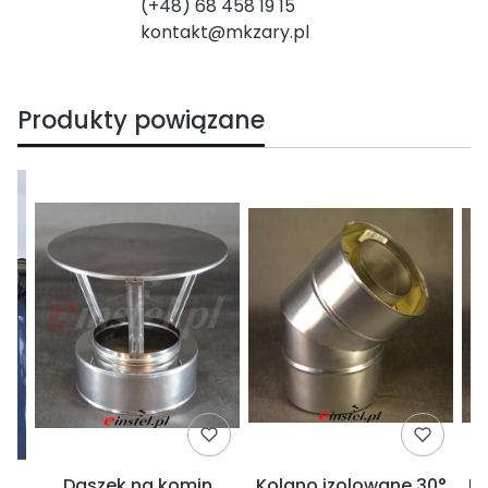
(+48) 68 458 19 15
kontakt@mkzary.pl
Produkty powiązane
Daszek na komin
Kolano izolowane 30°
Ko