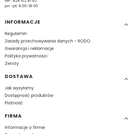
NIP: 928 102 81 52
pn.-pt. 9:00-16:00
Linki w stopce
INFORMACJE
Regulamin
Zasady przechowywania danych - RODO
Gwarancja i reklamacje
Polityka prywatności
Zwroty
DOSTAWA
Jak wysyłamy
Dostępność produktów
Płatność
FIRMA
Informacje o firmie