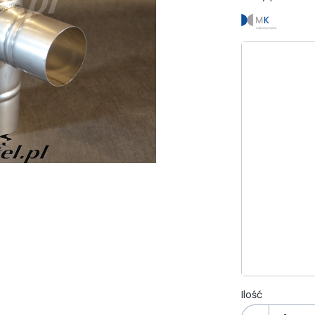
Wybierz wa
Poszczególn
*
Średnica
Wybierz
*
Wykonanie
Wybierz
*
Średnica od
Wybierz
Ilość