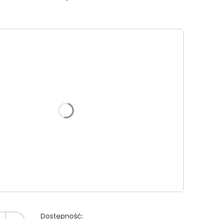
riant produktu:
e warianty mogą różnić się ceną
ejścia
Dostępność: