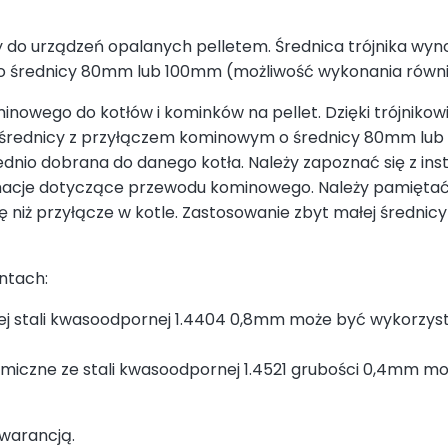
y do urządzeń opalanych pelletem. Średnica trójnika wy
do średnicy 80mm lub 100mm (możliwość wykonania równie
inowego do kotłów i kominków na pellet. Dzięki trójniko
 średnicy z przyłączem kominowym o średnicy 80mm lub
o dobrana do danego kotła. Należy zapoznać się z instr
macje dotyczące przewodu kominowego. Należy pamiętać
 niż przyłącze w kotle. Zastosowanie zbyt małej średni
ntach:
j stali kwasoodpornej 1.4404 0,8mm może być wykorzys
iczne ze stali kwasoodpornej 1.4521 grubości 0,4mm mo
gwarancją.