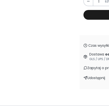
szt
Czas wysyłki
Dostawa
od
GLS / UPS / D
Zapytaj o p
Udostępnij