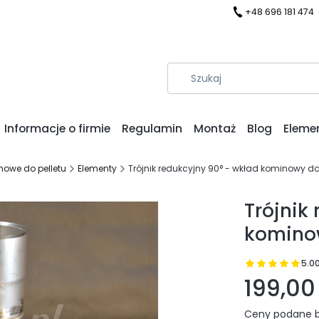
+48 696 181 474
Informacje o firmie
Regulamin
Montaż
Blog
Eleme
owe do pelletu
Elementy
Trójnik redukcyjny 90° - wkład kominowy do
Trójnik
kominow
5.0
Prz
199,00 
Ceny podane b