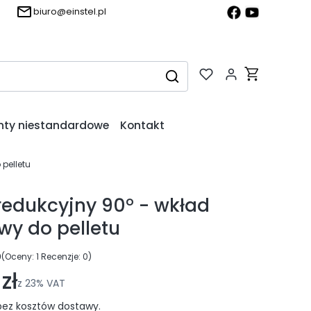
biuro@einstel.pl
Produkty w k
Wyczyść
Szukaj
nty niestandardowe
Kontakt
 pelletu
 redukcyjny 90° - wkład
y do pelletu
0
(Oceny: 1 Recenzje: 0)
ejdź do sekcji Opinie
zł
z
23%
VAT
ez kosztów dostawy.