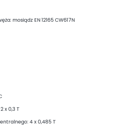
węża: mosiądz EN 12165 CW617N
C
2 x 0,3 T
ntralnego: 4 x 0,485 T