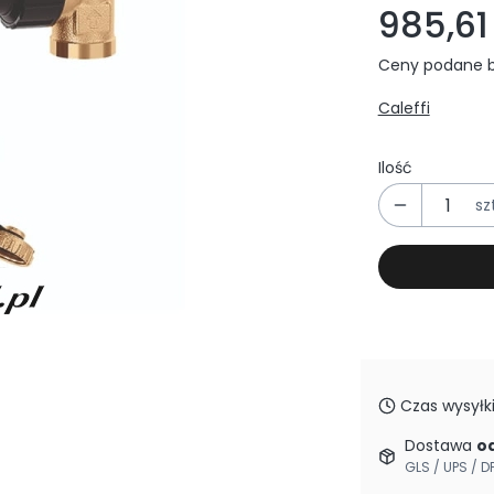
985,61 
Ceny podane b
Caleffi
Ilość
szt
Czas wysyłki
Dostawa
od
GLS / UPS / D