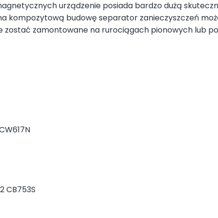
gnetycznych urządzenie posiada bardzo dużą skuteczn
na kompozytową budowę separator zanieczyszczeń może
że zostać zamontowane na rurociągach pionowych lub p
4 CW617N
82 CB753S