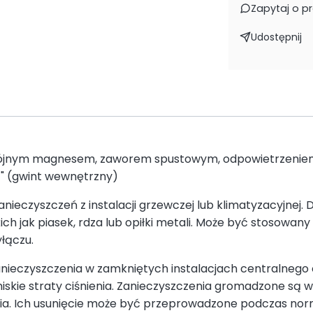
Zapytaj o p
Udostępnij
wójnym magnesem, zaworem spustowym, odpowietrzeniem
/4" (gwint wewnętrzny)
ieczyszczeń z instalacji grzewczej lub klimatyzacyjnej. D
h jak piasek, rdza lub opiłki metali. Może być stosowan
łączu.
anieczyszczenia w zamkniętych instalacjach centralnego 
niskie straty ciśnienia. Zanieczyszczenia gromadzone są 
ia. Ich usunięcie może być przeprowadzone podczas normal