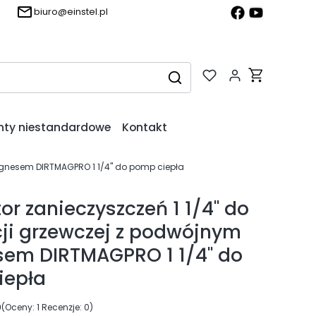
biuro@einstel.pl
Produkty w k
Wyczyść
Szukaj
nty niestandardowe
Kontakt
magnesem DIRTMAGPRO 1 1/4" do pomp ciepła
or zanieczyszczeń 1 1/4" do
cji grzewczej z podwójnym
em DIRTMAGPRO 1 1/4" do
iepła
0
(Oceny: 1 Recenzje: 0)
ejdź do sekcji Opinie