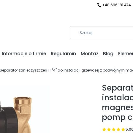
+48 696 181 474
Informacje o firmie
Regulamin
Montaż
Blog
Eleme
Separator zanieczyszczeń 1 1/4" do instalacji grzewczej z podwójnym 
Separat
instala
magnes
pomp c
5.0
Prz