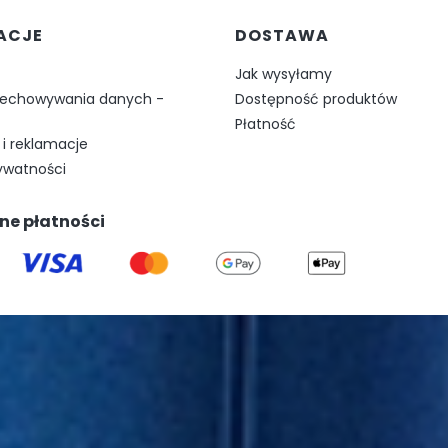
w stopce
ACJE
DOSTAWA
Jak wysyłamy
zechowywania danych -
Dostępność produktów
Płatność
i reklamacje
rywatności
ne płatności