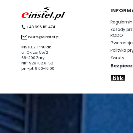
Linki 
INFORM
Regulamin
+48 696 181 474
Zasady pr
RODO
biuro@einstel.pl
Gwarancja 
INSTEL Z. Pihulak
Polityka p
ul. Okrzei 55/2
Zwroty
68-200 Żary
NIP: 928 102 81 52
Bezpiecz
pn.-pt. 9:00-16:00