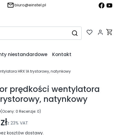
biuro@einstel.pl
Produkty w k
Wyczyść
Szukaj
nty niestandardowe
Kontakt
ntylatora HRX 1A trystorowy, natynkowy
or prędkości wentylatora
trystorowy, natynkowy
0
(Oceny: 0 Recenzje: 0)
ejdź do sekcji Opinie
zł
z
23%
VAT
ez kosztów dostawy.