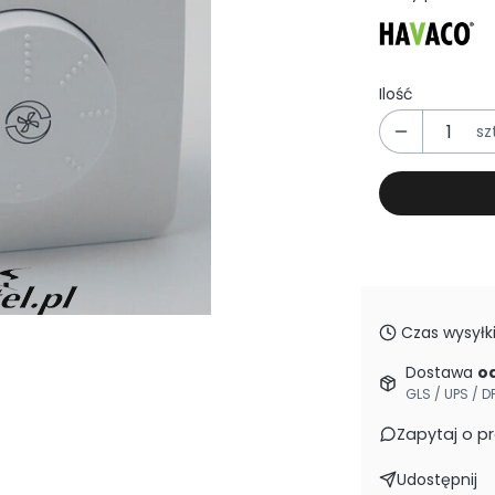
Ilość
szt
Czas wysyłki
Dostawa
od
GLS / UPS / D
Zapytaj o p
Udostępnij