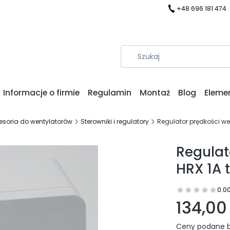
+48 696 181 474
Informacje o firmie
Regulamin
Montaż
Blog
Eleme
esoria do wentylatorów
Sterowniki i regulatory
Regulator prędkości we
Regulat
HRX 1A 
0.0
Prz
134,00 
Ceny podane b