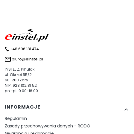
+48 696 181 474
biuro@einstel.pl
INSTEL Z. Pihulak
ul. Okrzei 55/2
68-200 Żary
NIP: 928 102 81 52
pn.-pt. 9:00-16:00
Linki w stopce
INFORMACJE
Regulamin
Zasady przechowywania danych - RODO
Gwarancja i reklamacje