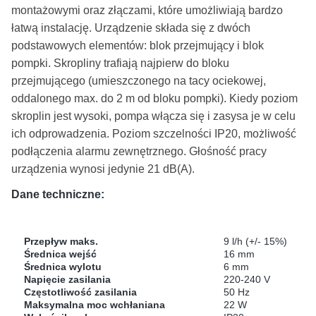
montażowymi oraz złączami, które umożliwiają bardzo
łatwą instalację. Urządzenie składa się z dwóch
podstawowych elementów: blok przejmujący i blok
pompki. Skropliny trafiają najpierw do bloku
przejmującego (umieszczonego na tacy ociekowej,
oddalonego max. do 2 m od bloku pompki). Kiedy poziom
skroplin jest wysoki, pompa włącza się i zasysa je w celu
ich odprowadzenia. Poziom szczelności IP20, możliwość
podłączenia alarmu zewnętrznego. Głośność pracy
urządzenia wynosi jedynie 21 dB(A).
Dane techniczne:
Przepływ maks.
9 l/h (+/- 15%)
Średnica wejść
16 mm
Średnica wylotu
6 mm
Napięcie zasilania
220-240 V
Częstotliwość zasilania
50 Hz
Maksymalna moc wchłaniana
22 W