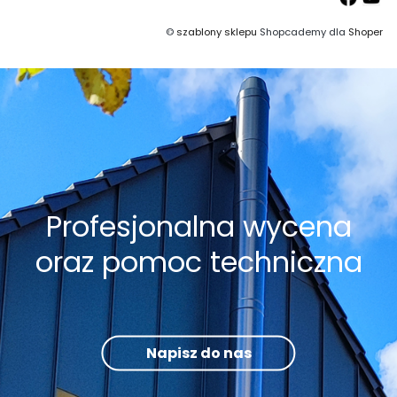
©
szablony sklepu
Shopcademy dla
Shoper
Profesjonalna wycena
oraz pomoc techniczna
Napisz do nas