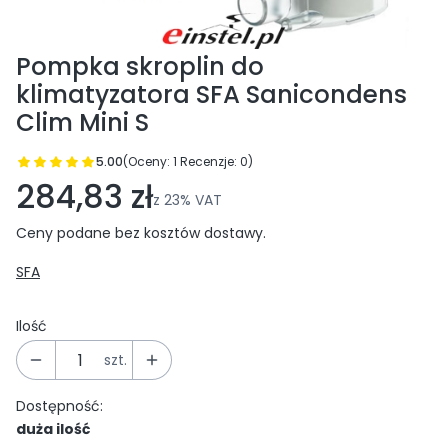
Pompka skroplin do
klimatyzatora SFA Sanicondens
Clim Mini S
5.00
(Oceny: 1 Recenzje: 0)
Przejdź do sekcji Opinie
284,83 zł
z
23%
VAT
Ceny podane bez kosztów dostawy.
SFA
Ilość
szt.
Dostępność:
duża ilość