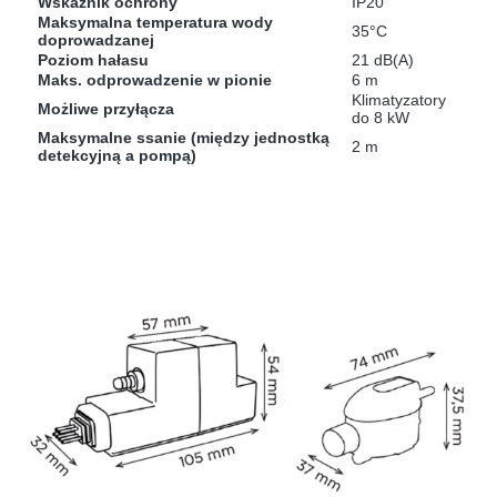
Wskaźnik ochrony
IP20
Maksymalna temperatura wody
35°C
doprowadzanej
Poziom hałasu
21 dB(A)
Maks. odprowadzenie w pionie
6 m
Klimatyzatory
Możliwe przyłącza
do 8 kW
Maksymalne ssanie (między jednostką
2 m
detekcyjną a pompą)