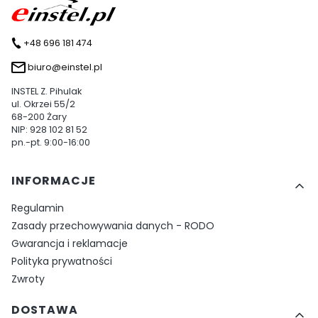
+48 696 181 474
biuro@einstel.pl
INSTEL Z. Pihulak
ul. Okrzei 55/2
68-200 Żary
NIP: 928 102 81 52
pn.-pt. 9:00-16:00
Linki w stopce
INFORMACJE
Regulamin
Zasady przechowywania danych - RODO
Gwarancja i reklamacje
Polityka prywatności
Zwroty
DOSTAWA