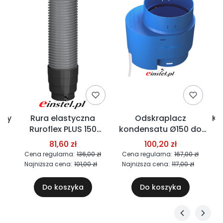
ący
Rura elastyczna
Odskraplacz
Ko
Ruroflex PLUS 150
kondensatu Ø150 do
ry
(CLICK) - łącznik do
kominków Wirplast
k
81,60 zł
100,20 zł
kominków Wirplast 150
ł
Cena regularna:
136,00 zł
Cena regularna:
167,00 zł
Najniższa cena:
101,00 zł
Najniższa cena:
117,00 zł
Do koszyka
Do koszyka