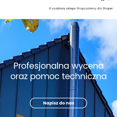
©
szablony sklepu
Shopcademy dla
Shoper
Profesjonalna wycena
oraz pomoc techniczna
Napisz do nas