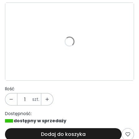
Wybierz wariant produktu:
Poszczególne warianty mogą różnić się ceną
*
Kolor
Wybierz
*
Rodzaj dachówki
Wybierz
Ilość
szt.
Dostępność:
dostępny w sprzedaży
Dodaj do koszyka