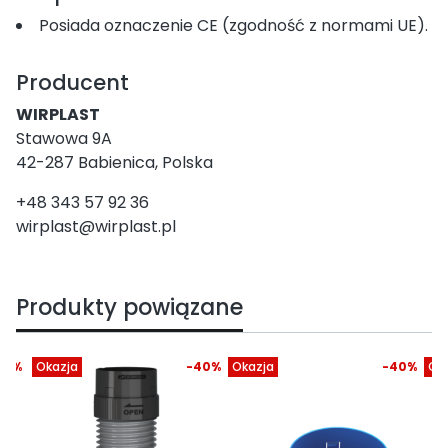
Posiada oznaczenie CE (zgodność z normami UE).
Producent
WIRPLAST
Stawowa 9A
42-287 Babienica, Polska
+48 343 57 92 36
wirplast@wirplast.pl
Produkty powiązane
30%
Okazja
-40%
Okazja
-40%
Ok