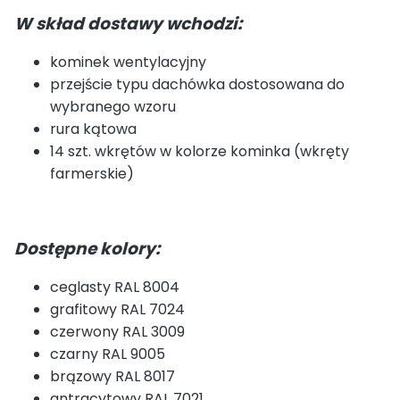
W skład dostawy wchodzi:
kominek wentylacyjny
przejście typu dachówka dostosowana do
wybranego wzoru
rura kątowa
14 szt. wkrętów w kolorze kominka (wkręty
farmerskie)
Dostępne kolory:
ceglasty RAL 8004
grafitowy RAL 7024
czerwony RAL 3009
czarny RAL 9005
brązowy RAL 8017
antracytowy RAL 7021