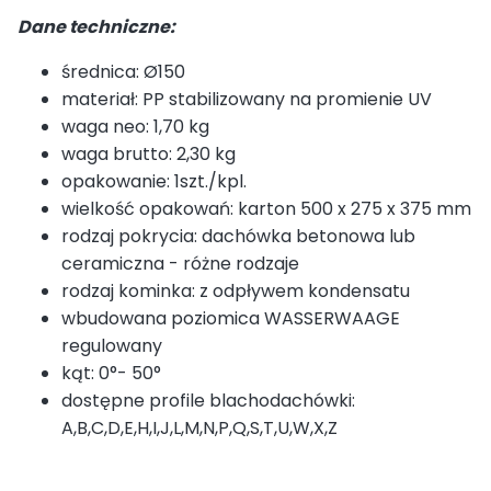
Dane techniczne:
średnica: Ø150
materiał: PP stabilizowany na promienie UV
waga neo: 1,70 kg
waga brutto: 2,30 kg
opakowanie: 1szt./kpl.
wielkość opakowań: karton 500 x 275 x 375 mm
rodzaj pokrycia: dachówka betonowa lub
ceramiczna - różne rodzaje
rodzaj kominka: z odpływem kondensatu
wbudowana poziomica WASSERWAAGE
regulowany
kąt: 0°- 50°
dostępne profile blachodachówki:
A,B,C,D,E,H,I,J,L,M,N,P,Q,S,T,U,W,X,Z