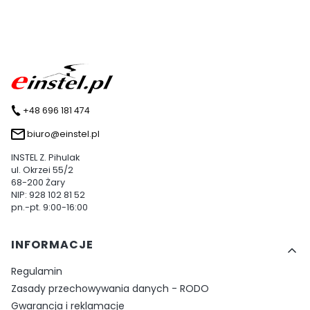
+48 696 181 474
biuro@einstel.pl
INSTEL Z. Pihulak
ul. Okrzei 55/2
68-200 Żary
NIP: 928 102 81 52
pn.-pt. 9:00-16:00
Linki w stopce
INFORMACJE
Regulamin
Zasady przechowywania danych - RODO
Gwarancja i reklamacje