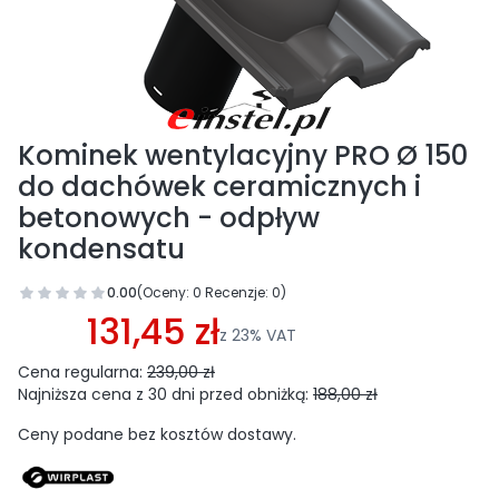
Kominek wentylacyjny PRO Ø 150
do dachówek ceramicznych i
betonowych - odpływ
kondensatu
0.00
(Oceny: 0 Recenzje: 0)
Przejdź do sekcji Opinie
131,45 zł
z
23%
VAT
Cena regularna:
239,00 zł
Najniższa cena z 30 dni przed obniżką:
188,00 zł
Ceny podane bez kosztów dostawy.