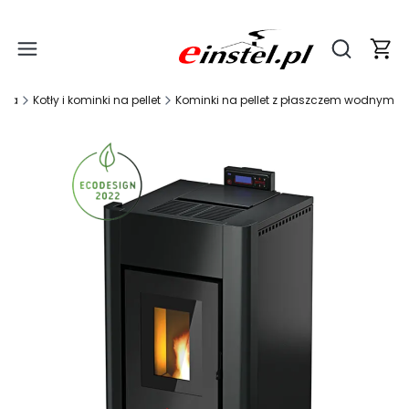
Produ
Otwórz wy
wna
Kotły i kominki na pellet
Kominki na pellet z płaszczem wodnym