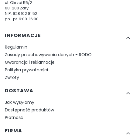
ul. Okrzei 55/2
68-200 Żary
NIP: 928 102 81 52
pn.-pt. 9:00-16:00
Linki w stopce
INFORMACJE
Regulamin
Zasady przechowywania danych - RODO
Gwarancja i reklamacje
Polityka prywatności
Zwroty
DOSTAWA
Jak wysyłamy
Dostępność produktów
Płatność
FIRMA