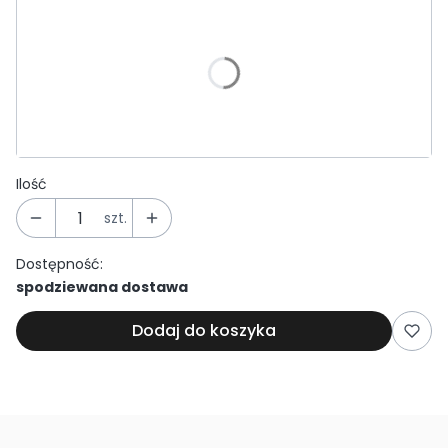
Wybierz wariant produktu:
Poszczególne warianty mogą różnić się ceną
*
Kolor
Wybierz
Ilość
szt.
Dostępność:
spodziewana dostawa
Dodaj do koszyka