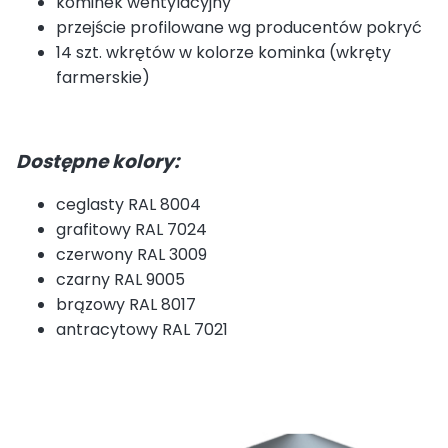
kominek wentylacyjny
przejście profilowane wg producentów pokryć
14 szt. wkrętów w kolorze kominka (wkręty
farmerskie)
Dostępne kolory:
ceglasty RAL 8004
grafitowy RAL 7024
czerwony RAL 3009
czarny RAL 9005
brązowy RAL 8017
antracytowy RAL 7021