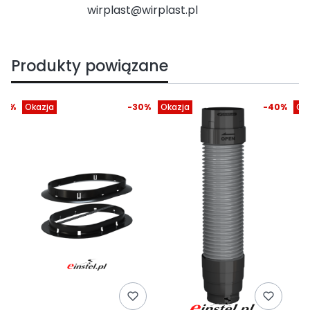
wirplast@wirplast.pl
Produkty powiązane
40%
Okazja
-30%
Okazja
-40%
Ok