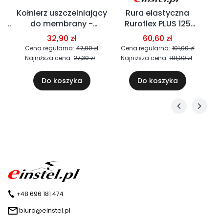
Kołnierz uszczelniający
Rura elastyczna
do
do membrany -
Ruroflex PLUS 125
k
t
kominki i wentylatory
(CLICK) - łącznik do
32,90 zł
60,60 zł
Wirplast 125 i 150
kominków Wirplast
ł
Cena regularna:
47,00 zł
Cena regularna:
101,00 zł
Najniższa cena:
27,30 zł
Najniższa cena:
101,00 zł
Do koszyka
Do koszyka
+48 696 181 474
biuro@einstel.pl