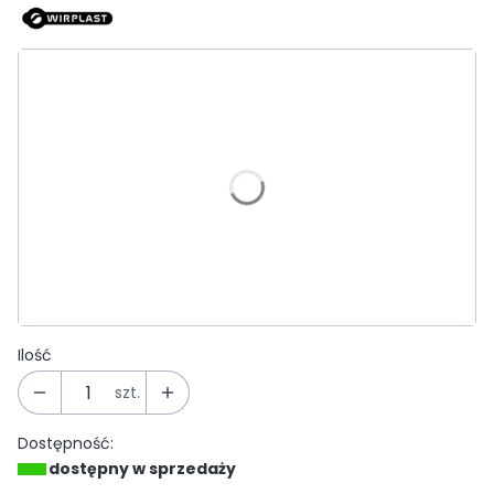
Wybierz wariant produktu:
Poszczególne warianty mogą różnić się ceną
*
Kolor
Wybierz
*
Rodzaj dachówki
Wybierz
Ilość
szt.
Dostępność:
dostępny w sprzedaży