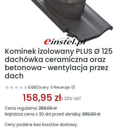
Kominek izolowany PLUS Ø 125
dachówka ceramiczna oraz
betonowa- wentylacja przez
dach
0.00
(Oceny: 0 Recenzje: 0)
Przejdź do sekcji Opinie
158,95 zł
z
23%
VAT
Cena regularna:
289,00 zł
Najniższa cena z 30 dni przed obniżką:
289,00 zł
Ceny podane bez kosztów dostawy.