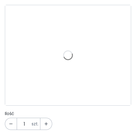
Wybierz wariant produktu:
Poszczególne warianty mogą różnić się ceną
*
Kolor
Wybierz
Rura elastyczna Ruroflex
Opcjonalne
Wybierz
Kołnierz do membrany
Opcjonalne
Wybierz
Ilość
szt.