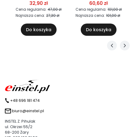
t
kominki i wentylatory
(CLICK) - łącznik do
32,90 zł
60,60 zł
Wirplast 125 i 150
kominków Wirplast
ł
Cena regularna:
47,00 zł
Cena regularna:
101,00 zł
Najniższa cena:
27,30 zł
Najniższa cena:
101,00 zł
Do koszyka
Do koszyka
+48 696 181 474
biuro@einstel.pl
INSTEL Z. Pihulak
ul. Okrzei 55/2
68-200 Żary