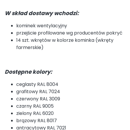
W skład dostawy wchodzi:
kominek wentylacyjny
przejście profilowane wg producentów pokryć
14 szt. wkrętów w kolorze kominka (wkręty
farmerskie)
Dostępne kolory:
ceglasty RAL 8004
grafitowy RAL 7024
czerwony RAL 3009
czarny RAL 9005
zielony RAL 6020
brązowy RAL 8017
antracytowy RAL 7021