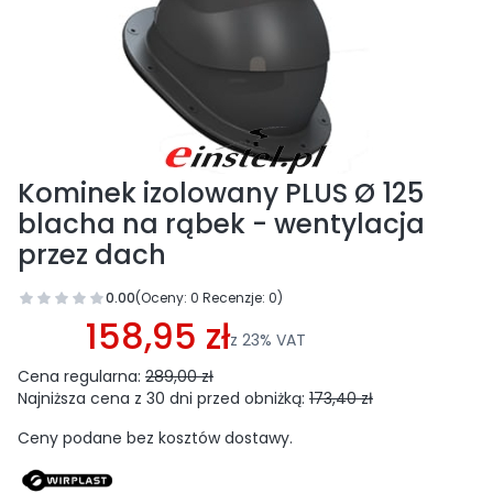
Kominek izolowany PLUS Ø 125
blacha na rąbek - wentylacja
przez dach
0.00
(Oceny: 0 Recenzje: 0)
Przejdź do sekcji Opinie
158,95 zł
z
23%
VAT
Cena regularna:
289,00 zł
Najniższa cena z 30 dni przed obniżką:
173,40 zł
Ceny podane bez kosztów dostawy.