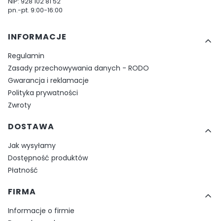
NIP: 928 102 81 52
pn.-pt. 9:00-16:00
Linki w stopce
INFORMACJE
Regulamin
Zasady przechowywania danych - RODO
Gwarancja i reklamacje
Polityka prywatności
Zwroty
DOSTAWA
Jak wysyłamy
Dostępność produktów
Płatność
FIRMA
Informacje o firmie