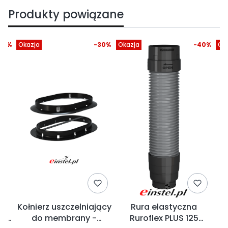
Produkty powiązane
40%
Okazja
-30%
Okazja
-40%
Ok
Kołnierz uszczelniający
Rura elastyczna
do
do membrany -
Ruroflex PLUS 125
k