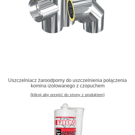
Uszczelniacz żaroodporny do uszczelnienia połączenia
komina izolowanego z czopuchem
(kliknij aby przejść do strony z produktem)