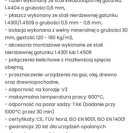
- rdzeń wykonany ze stali kwasoodpornej gatunku
1.4404 o grubości 0,6 mm,
- płaszcz wykonany ze stali nierdzewnej gatunku
1.4301/1.4509 o grubości 0,5 mm - 0,6 mm,
- izolacja wykonana z wełny mineralnej o grubości 30
mm, gęstość 120 - 190 kg/m2,
- akcesoria montażowe wykonane ze stali
nierdzewnej gatunku: 1.4301 lub 1.4509
- połączenia kielichowe z możliwością spięcia
obejmą,
- przeznaczenie: urządzenia na gaz, olej, drewno
oraz drewnopochodne,
- odporność na korozję: V3
- maksymalna temperatura pracy: 600*C,
- odporność na pożar sadzy: TAK (badanie przy
1000*C przez 30 min)
- certyfikaty: CE, TÜV Nord, ISO EN 9001, ISO EN 14001
- gwarancja: 20 lat dla urządzeń opalanych