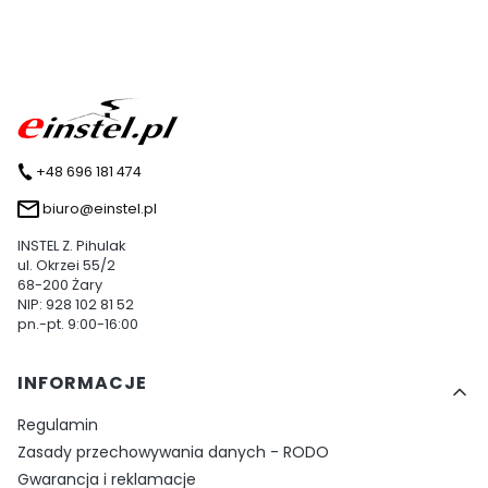
+48 696 181 474
biuro@einstel.pl
INSTEL Z. Pihulak
ul. Okrzei 55/2
68-200 Żary
NIP: 928 102 81 52
pn.-pt. 9:00-16:00
Linki w stopce
INFORMACJE
Regulamin
Zasady przechowywania danych - RODO
Gwarancja i reklamacje