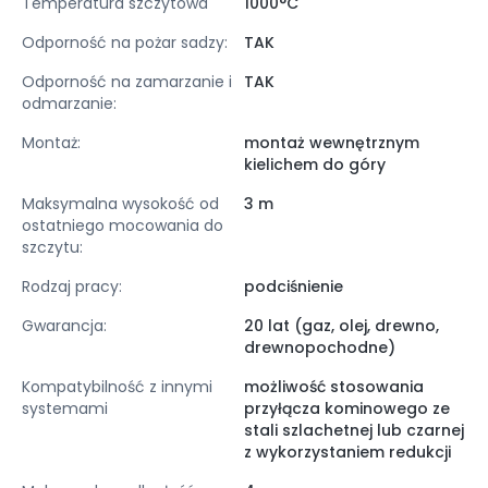
Temperatura szczytowa
1000°C
Odporność na pożar sadzy:
TAK
Odporność na zamarzanie i
TAK
odmarzanie:
Montaż:
montaż wewnętrznym
kielichem do góry
Maksymalna wysokość od
3 m
ostatniego mocowania do
szczytu:
Rodzaj pracy:
podciśnienie
Gwarancja:
20 lat (gaz, olej, drewno,
drewnopochodne)
Kompatybilność z innymi
możliwość stosowania
systemami
przyłącza kominowego ze
stali szlachetnej lub czarnej
z wykorzystaniem redukcji