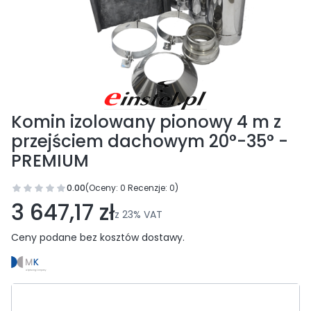
Komin izolowany pionowy 4 m z
przejściem dachowym 20°-35° -
PREMIUM
0.00
(Oceny: 0 Recenzje: 0)
Przejdź do sekcji Opinie
3 647,17 zł
z
23%
VAT
Ceny podane bez kosztów dostawy.
Wybierz wariant produktu: