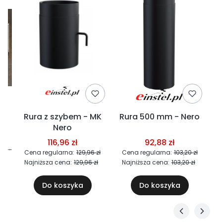
Rura z szybem - MK
Rura 500 mm - Nero
R
Nero
116,96 zł
92,88 zł
ie
Cena regularna:
129,96 zł
Cena regularna:
103,20 zł
Najniższa cena:
129,96 zł
Najniższa cena:
103,20 zł
m
Do koszyka
Do koszyka