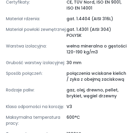
Certyfikaty:
CE, TÜV Nord, ISO EN 9001,
ISO EN 14001
Materiał rdzenia:
gat. 1.4404 (AISI 316L)
Materiał powłoki zewnętrznej:
gat. 1.4301 (AISI 304)
POŁYSK
Warstwa izolacyjna:
wełna mineralna o gęstości
120-190 kg/m3
Grubość warstwy izolacyjnej:
30 mm
Sposób połączeń:
połączenia wciskane kielich
/ zyka z obejmą zaciskową
Rodzaje paliw:
gaz, olej, drewno, pellet,
brykiet, węgiel drzewny
Klasa odporności na korozję:
V3
Maksymalna temperatura
600°C
pracy: