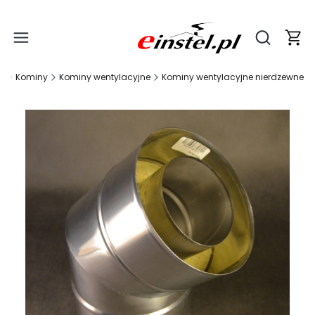
Produ
Otwórz wy
a
Kominy
Kominy wentylacyjne
Kominy wentylacyjne nierdzewne