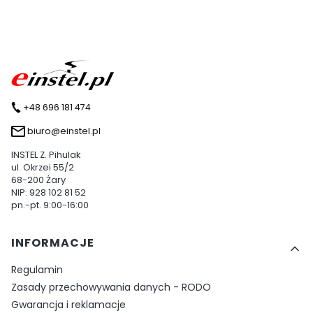
+48 696 181 474
biuro@einstel.pl
INSTEL Z. Pihulak
ul. Okrzei 55/2
68-200 Żary
NIP: 928 102 81 52
pn.-pt. 9:00-16:00
Linki w stopce
INFORMACJE
Regulamin
Zasady przechowywania danych - RODO
Gwarancja i reklamacje