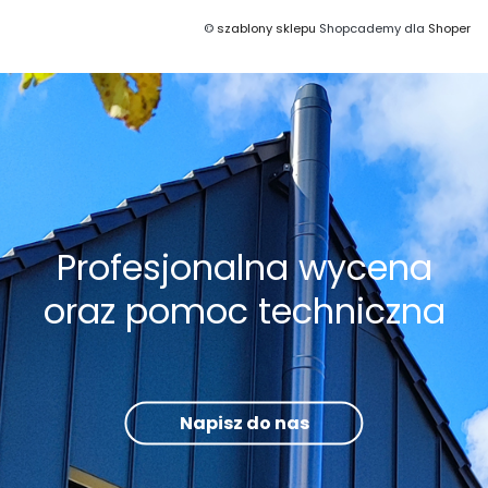
©
szablony sklepu
Shopcademy dla
Shoper
Profesjonalna wycena
oraz pomoc techniczna
Napisz do nas