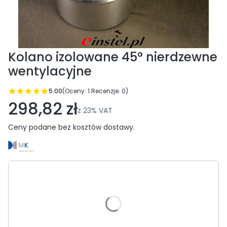
Kolano izolowane 45° nierdzewne
wentylacyjne
5.00
(Oceny: 1 Recenzje: 0)
Przejdź do sekcji Opinie
298,82 zł
z
23%
VAT
Ceny podane bez kosztów dostawy.
Wybierz wariant produktu:
Poszczególne warianty mogą różnić się ceną
*
Średnica