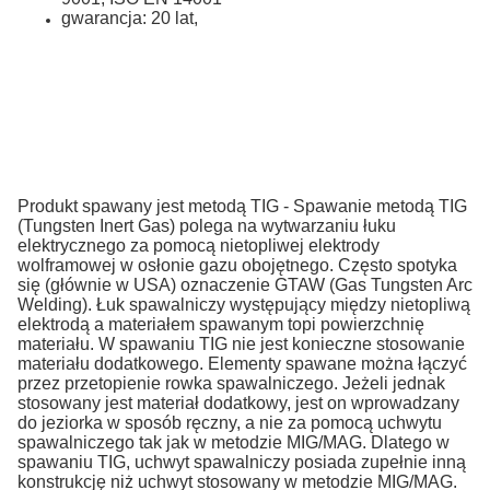
gwarancja: 20 lat,
Produkt spawany jest metodą TIG - Spawanie metodą TIG
(Tungsten Inert Gas) polega na wytwarzaniu łuku
elektrycznego za pomocą nietopliwej elektrody
wolframowej w osłonie gazu obojętnego. Często spotyka
się (głównie w USA) oznaczenie GTAW (Gas Tungsten Arc
Welding). Łuk spawalniczy występujący między nietopliwą
elektrodą a materiałem spawanym topi powierzchnię
materiału. W spawaniu TIG nie jest konieczne stosowanie
materiału dodatkowego. Elementy spawane można łączyć
przez przetopienie rowka spawalniczego. Jeżeli jednak
stosowany jest materiał dodatkowy, jest on wprowadzany
do jeziorka w sposób ręczny, a nie za pomocą uchwytu
spawalniczego tak jak w metodzie MIG/MAG. Dlatego w
spawaniu TIG, uchwyt spawalniczy posiada zupełnie inną
konstrukcję niż uchwyt stosowany w metodzie MIG/MAG.