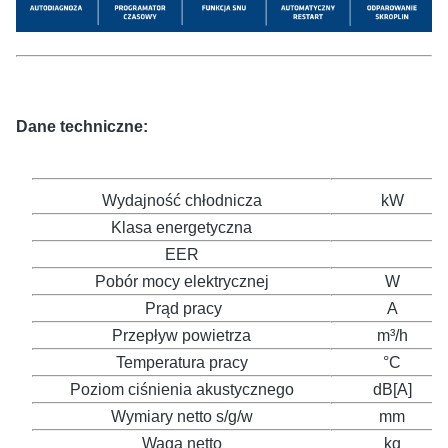
Dane techniczne:
Wydajność chłodnicza
kW
Klasa energetyczna
EER
Pobór mocy elektrycznej
W
Prąd pracy
A
Przepływ powietrza
m³/h
Temperatura pracy
°C
Poziom ciśnienia akustycznego
dB[A]
Wymiary netto s/g/w
mm
Waga netto
kg