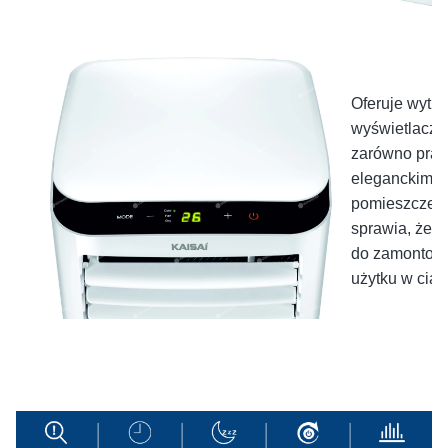
Oferuje wytrz
wyświetlacz 
zarówno prakt
eleganckim 
pomieszczenia
sprawia, że u
do zamontowa
użytku w ciąg