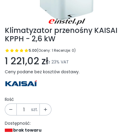
Klimatyzator przenośny KAISAI
KPPH - 2,6 kW
5.00
(Oceny: 1 Recenzje: 0)
Przejdź do sekcji Opinie
1 221,02 zł
z
23%
VAT
Ceny podane bez kosztów dostawy.
Ilość
szt.
Dostępność:
brak towaru