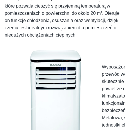
które pozwala cieszyć się przyjemną temperaturą w
pomieszczeniach o powierzchni do około 20 m². Oferuje
on funkcje chłodzenia, osuszania oraz wentylacji, dzięki
czemu jest idealnym rozwiązaniem dla pomieszczeń o
niedużych obciążeniach cieplnych.
Wyposażony 
przewód wenty
skutecznie o
powietrze na 
klimatyzator o
funkcjonalnoś
bezpieczeńst
Metalowa, sz
jednostki ele