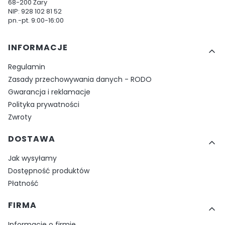
68-200 Żary
NIP: 928 102 81 52
pn.-pt. 9:00-16:00
Linki w stopce
INFORMACJE
Regulamin
Zasady przechowywania danych - RODO
Gwarancja i reklamacje
Polityka prywatności
Zwroty
DOSTAWA
Jak wysyłamy
Dostępność produktów
Płatność
FIRMA
Informacje o firmie