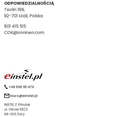
ODPOWIEDZIALNOŚCIĄ
Teolin 18B,
92-701 Łódź, Polska
801 415 515
COK@onninen.com
+48 696 181 474
biuro@einstel.pl
INSTEL Z. Pihulak
ul. Okrzei 55/2
68-200 Żary