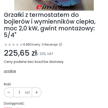
Grzałki z termostatem do
bojlerów i wymienników ciepła,
moc 2,0 kW, gwint montażowy:
5/4"
0.00
(Oceny: 0 Recenzje: 0)
Przejdź do sekcji Opinie
225,65 zł
z
23%
VAT
Ceny podane bez kosztów dostawy.
onnline
Ilość
szt.
Dostępność: