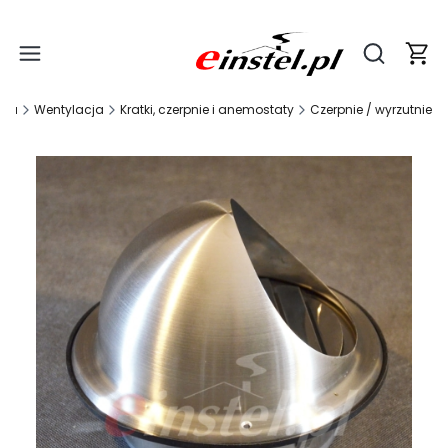
Produ
Otwórz wy
wna
Wentylacja
Kratki, czerpnie i anemostaty
Czerpnie / wyrzutnie