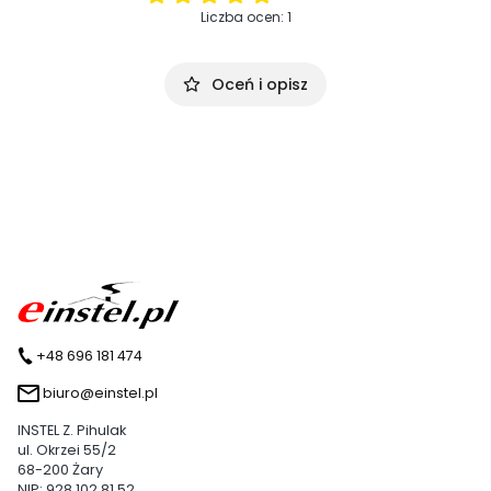
Liczba ocen: 1
Oceń i opisz
+48 696 181 474
biuro@einstel.pl
INSTEL Z. Pihulak
ul. Okrzei 55/2
68-200 Żary
NIP: 928 102 81 52