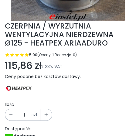
CZERPNIA / WYRZUTNIA
WENTYLACYJNA NIERDZEWNA
Ø125 - HEATPEX ARIAADURO
5.00
(Oceny: 1 Recenzje: 0)
Przejdź do sekcji Opinie
115,86 zł
z
23%
VAT
Ceny podane bez kosztów dostawy.
Ilość
szt.
Dostępność:
dostępny