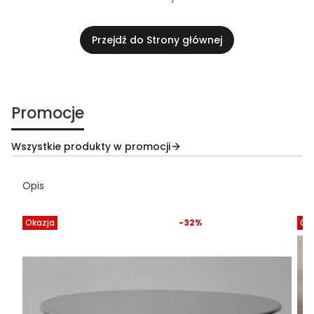
Przejdź do Strony głównej
Promocje
Wszystkie produkty w promocji
Opis
Okazja
-32%
Ok