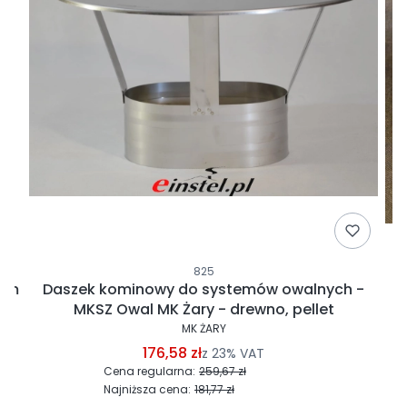
825
 mm
Daszek kominowy do systemów owalnych -
MKSZ Owal MK Żary - drewno, pellet
MK ŻARY
176,58 zł
z
23%
VAT
Cena regularna:
259,67 zł
Najniższa cena:
181,77 zł