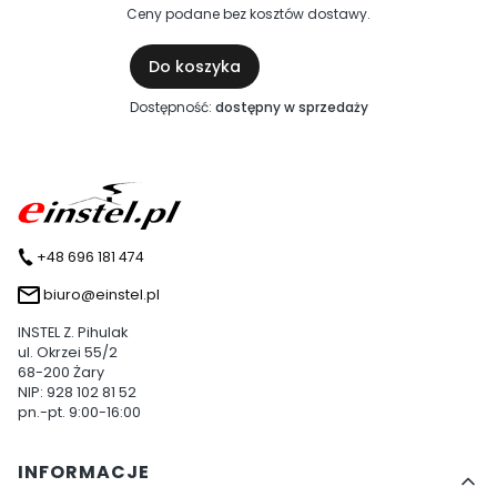
Ceny podane bez kosztów dostawy.
Do koszyka
Dostępność:
dostępny w sprzedaży
+48 696 181 474
biuro@einstel.pl
INSTEL Z. Pihulak
ul. Okrzei 55/2
68-200 Żary
NIP: 928 102 81 52
pn.-pt. 9:00-16:00
Linki w stopce
INFORMACJE