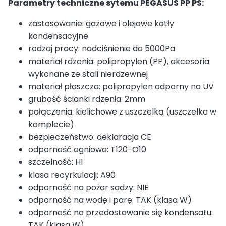
Parametry techniczne sytemu PEGASUS PP PS:
zastosowanie: gazowe i olejowe kotły
kondensacyjne
rodzaj pracy: nadciśnienie do 5000Pa
materiał rdzenia: polipropylen (PP), akcesoria
wykonane ze stali nierdzewnej
materiał płaszcza: polipropylen odporny na UV
grubość ścianki rdzenia: 2mm
połączenia: kielichowe z uszczelką (uszczelka w
komplecie)
bezpieczeństwo: deklaracja CE
odporność ogniowa: T120-O10
szczelność: H1
klasa recyrkulacji: A90
odporność na pożar sadzy: NIE
odporność na wodę i parę: TAK (klasa W)
odporność na przedostawanie się kondensatu:
TAK (klasa W)