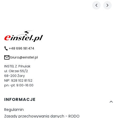
+48 696 181 474
biuro@einstel.pl
INSTEL Z. Pihulak
ul. Okrzei 55/2
68-200 Żary
NIP: 928 102 81 52
pn.-pt. 9:00-16:00
Linki w stopce
INFORMACJE
Regulamin
Zasady przechowywania danych - RODO