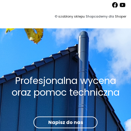
©
szablony sklepu
Shopcademy dla
Shoper
Profesjonalna wycena
oraz pomoc techniczna
Napisz do nas