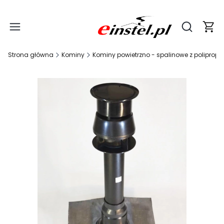
Produ
Otwórz wy
Strona główna
Kominy
Kominy powietrzno - spalinowe z poliprop