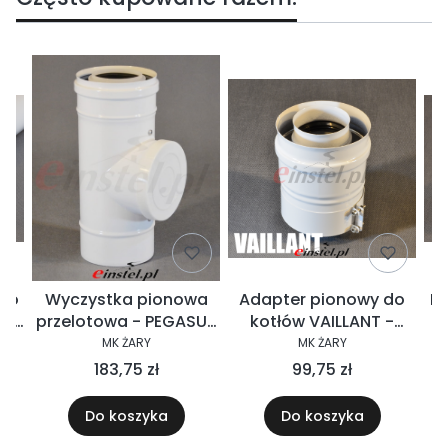
a o
Wyczystka pionowa
Adapter pionowy do
Ru
do
przelotowa - PEGASUS
kotłów VAILLANT -
d
PP PS
system PEGASUS PP PS
MK ŻARY
MK ŻARY
 -
k
183,75 zł
99,75 zł
P /
sy
PS
S
Do koszyka
Do koszyka