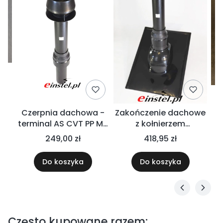
a
Czerpnia dachowa -
Zakończenie dachowe
C
terminal AS CVT PP MK
z kołnierzem
s
 -
powietrzno-spalinowy
polipropylenowym
249,00 zł
418,95 zł
system kominowy
(czerpnia dachowa AS
PEGASUS PP PS
CVT PP MK + przejście
Do koszyka
Do koszyka
dachowe z
polipropylenu) system
kominowy PEGASUS PP
PS
Często kupowane razem: