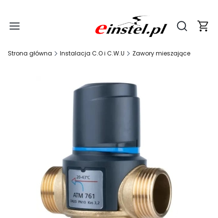
Produ
Otwórz wy
Strona główna
Instalacja C.O i C.W.U
Zawory mieszające