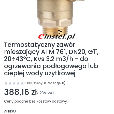
Termostatyczny zawór
mieszający ATM 761, DN20, G1",
20÷43°C, Kvs 3,2 m3/h - do
ogrzewania podłogowego lub
ciepłej wody użytkowej
0.00
(Oceny: 0 Recenzje: 0)
Przejdź do sekcji Opinie
388,16 zł
z
23%
VAT
Ceny podane bez kosztów dostawy.
AFRISO