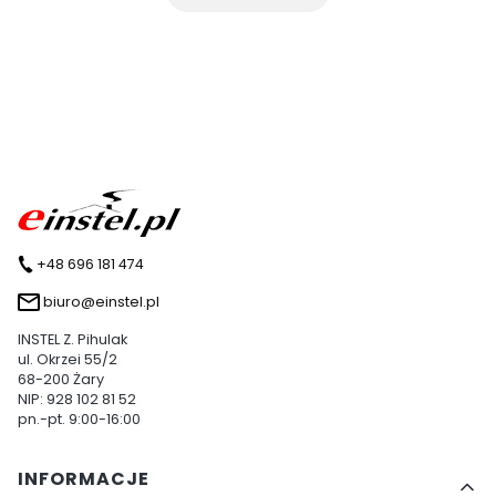
+48 696 181 474
biuro@einstel.pl
INSTEL Z. Pihulak
ul. Okrzei 55/2
68-200 Żary
NIP: 928 102 81 52
pn.-pt. 9:00-16:00
Linki w stopce
INFORMACJE