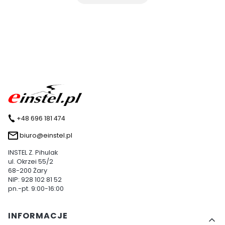
+48 696 181 474
biuro@einstel.pl
INSTEL Z. Pihulak
ul. Okrzei 55/2
68-200 Żary
NIP: 928 102 81 52
pn.-pt. 9:00-16:00
Linki w stopce
INFORMACJE