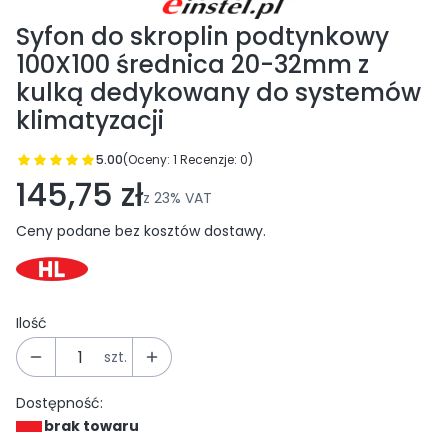
Syfon do skroplin podtynkowy
100X100 średnica 20-32mm z
kulką dedykowany do systemów
klimatyzacji
5.00
(Oceny: 1 Recenzje: 0)
Przejdź do sekcji Opinie
145,75 zł
z
23%
VAT
Ceny podane bez kosztów dostawy.
Ilość
szt.
Dostępność:
brak towaru