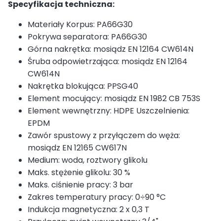
Specyfikacja techniczna:
Materiały Korpus: PA66G30
Pokrywa separatora: PA66G30
Górna nakrętka: mosiądz EN 12164 CW614N
Śruba odpowietrzająca: mosiądz EN 12164
CW614N
Nakrętka blokująca: PPSG40
Element mocujący: mosiądz EN 1982 CB 753S
Element wewnętrzny: HDPE Uszczelnienia:
EPDM
Zawór spustowy z przyłączem do węża:
mosiądz EN 12165 CW617N
Medium: woda, roztwory glikolu
Maks. stężenie glikolu: 30 %
Maks. ciśnienie pracy: 3 bar
Zakres temperatury pracy: 0÷90 °C
Indukcja magnetyczna: 2 x 0,3 T