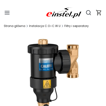
Produ
Otwórz wy
Strona główna
Instalacja C.O i C.W.U
Filtry i separatory