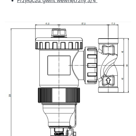
Przyłącza: gwint wewnętrzny 3/4"