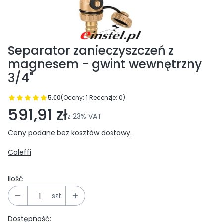
Separator zanieczyszczeń z
magnesem - gwint wewnętrzny
3/4"
5.00
(Oceny: 1 Recenzje: 0)
Przejdź do sekcji Opinie
591,91 zł
z
23%
VAT
Ceny podane bez kosztów dostawy.
Caleffi
Ilość
szt.
Dostępność: