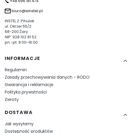
+48 696 181 474
biuro@einstel.pl
INSTEL Z. Pihulak
ul. Okrzei 55/2
68-200 Żary
NIP: 928 102 81 52
pn.-pt. 9:00-16:00
Linki w stopce
INFORMACJE
Regulamin
Zasady przechowywania danych - RODO
Gwarancja i reklamacje
Polityka prywatności
Zwroty
DOSTAWA
Jak wysyłamy
Dostępność produktów