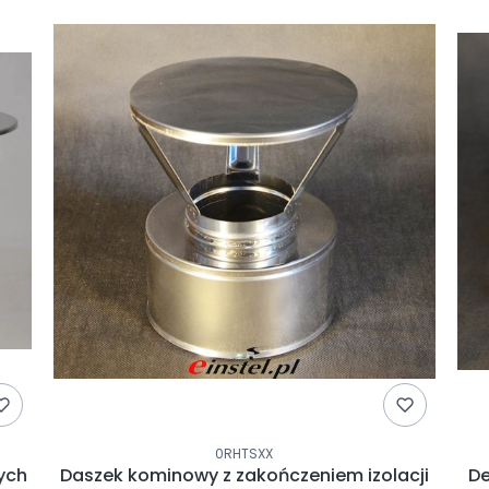
0RHTSXX
ych
Daszek kominowy z zakończeniem izolacji
De