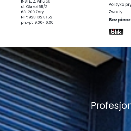
INSTEL Z. Pihulak
Polityka p
ul. Okrzei 55/2
Zwroty
68-200 Żary
NIP: 928 102 81 52
Bezpiecz
pn.-pt. 9:00-16:00
Profesj