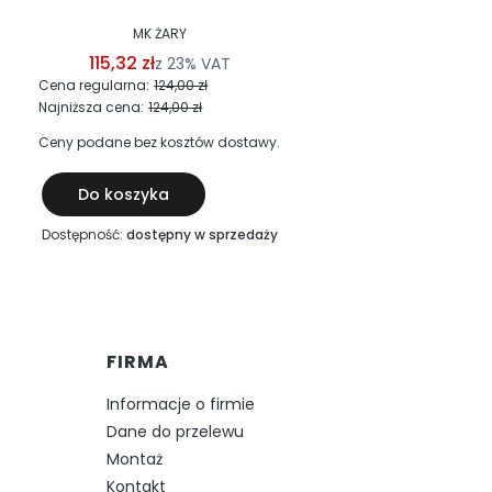
MK ŻARY
115,32 zł
2
z
23%
VAT
Cena regularna:
124,00 zł
Cena r
Najniższa cena:
124,00 zł
Najniż
Ceny podane bez kosztów dostawy.
Ceny p
Do koszyka
Do
Dostępność:
dostępny w sprzedaży
Dostępn
FIRMA
Informacje o firmie
Dane do przelewu
Montaż
Kontakt