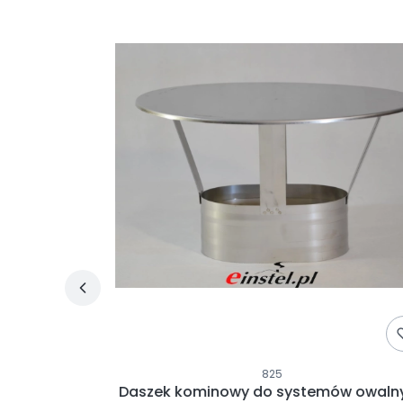
825
 ptakom ⌀125
Daszek kominowy do systemów owaln