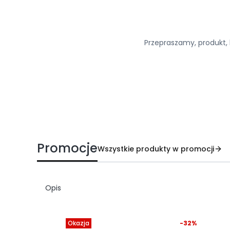
Przepraszamy, produkt, k
Promocje
Wszystkie produkty w promocji
Opis
%
Okazja
-32%