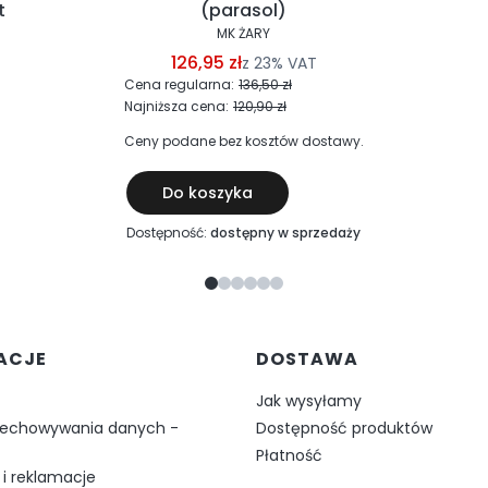
t
(parasol)
MK ŻARY
126,95 zł
z
23%
VAT
Cena regularna:
136,50 zł
Najniższa cena:
120,90 zł
Ceny podane bez kosztów dostawy.
Do koszyka
Dostępność:
dostępny w sprzedaży
w stopce
ACJE
DOSTAWA
Jak wysyłamy
zechowywania danych -
Dostępność produktów
Płatność
i reklamacje