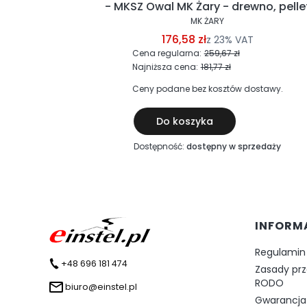
EVO
- MKSZ Owal MK Żary - drewno, pelle
MK ŻARY
176,58 zł
z
23%
VAT
Cena regularna:
259,67 zł
Najniższa cena:
181,77 zł
ostawy.
Ceny podane bez kosztów dostawy.
Do koszyka
zedaży
Dostępność:
dostępny w sprzedaży
Linki 
INFORM
Regulamin
+48 696 181 474
Zasady pr
RODO
biuro@einstel.pl
Gwarancja 