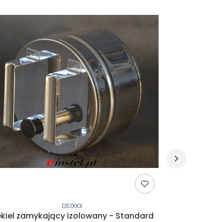
DS1XXX
kiel zamykający izolowany - Standard
DRAFTBOOS