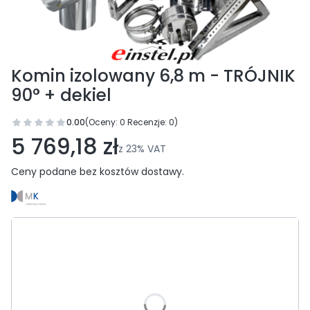
Komin izolowany 6,8 m - TRÓJNIK
90° + dekiel
0.00
(Oceny: 0 Recenzje: 0)
Przejdź do sekcji Opinie
5 769,18 zł
z
23%
VAT
Ceny podane bez kosztów dostawy.
Wybierz wariant produktu:
Poszczególne warianty mogą różnić się ceną
*
Średnica
Wybierz