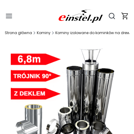
Produ
Otwórz wy
Strona główna
Kominy
Kominy izolowane do kominków na drewn