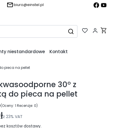
biuro@einstel.pl
Produkty w k
Wyczyść
Szukaj
nty niestandardowe
Kontakt
o pieca na pellet
kwasoodporne 30° z
ką do pieca na pellet
0
(Oceny: 1 Recenzje: 0)
ejdź do sekcji Opinie
ł
z
23%
VAT
ez kosztów dostawy.