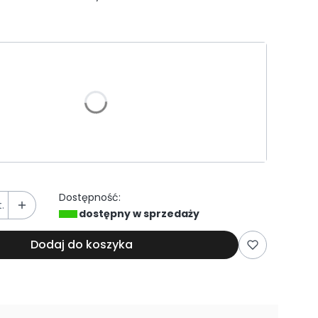
riant produktu:
e warianty mogą różnić się ceną
Dostępność:
.
dostępny w sprzedaży
Dodaj do koszyka