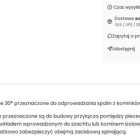
Czas wysyłki
Dostawa
od
GLS / UPS / D
Zapytaj o p
Udostępnij
 30° przeznaczone do odprowadzania spalin z kominków 
 przeznaczone są do budowy przyłącza pomiędzy piece
 wkładem wprowadzonym do szachtu lub kominem izolow
atkowo zabezpieczyć obejmą zaciskową spinającą.