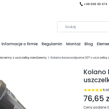
+48 696 181 474
Informacje o firmie
Regulamin
Montaż
Blog
Eleme
ścienny z uszczelką nierdzewny
Kolano kwasoodporne 30° z uszczelką d
Kolano 
uszczel
5.0
Prz
76,65 z
Ceny podane b