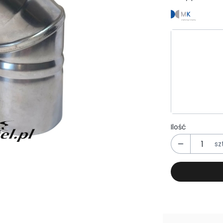
Wybierz wa
Poszczególn
*
Średnica
Wybierz
Ilość
szt