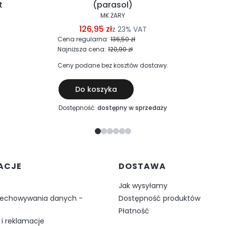
t
(parasol)
MK ŻARY
126,95 zł
z
23%
VAT
Cena regularna:
136,50 zł
Najniższa cena:
120,90 zł
Ceny podane bez kosztów dostawy.
Do koszyka
Dostępność:
dostępny w sprzedaży
w stopce
ACJE
DOSTAWA
Jak wysyłamy
zechowywania danych -
Dostępność produktów
Płatność
i reklamacje