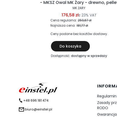
EVO
- MKSZ Owal MK Żary - drewno, pelle
MK ŻARY
176,58 zł
z
23%
VAT
Cena regularna:
259,67 zł
Najniższa cena:
181,77 zł
ostawy.
Ceny podane bez kosztów dostawy.
Do koszyka
zedaży
Dostępność:
dostępny w sprzedaży
Linki 
INFORM
Regulamin
+48 696 181 474
Zasady pr
RODO
biuro@einstel.pl
Gwarancja 