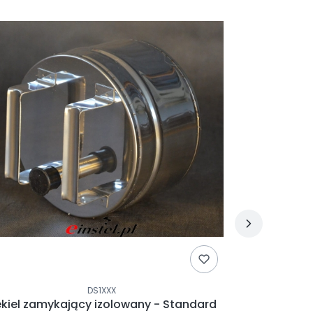
DS1XXX
kiel zamykający izolowany - Standard
DRAFTBOOS