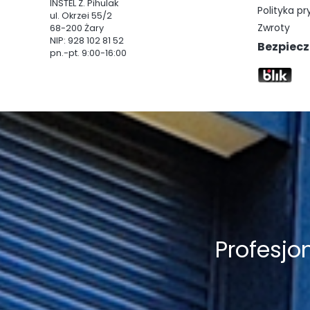
INSTEL Z. Pihulak
Polityka p
ul. Okrzei 55/2
Zwroty
68-200 Żary
NIP: 928 102 81 52
Bezpiecz
pn.-pt. 9:00-16:00
Profesj