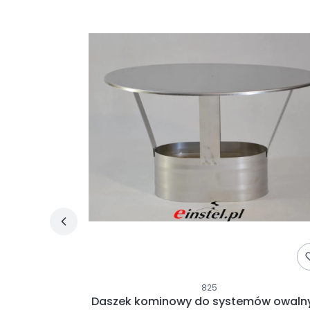
825
 ptakom ⌀125
Daszek kominowy do systemów owaln