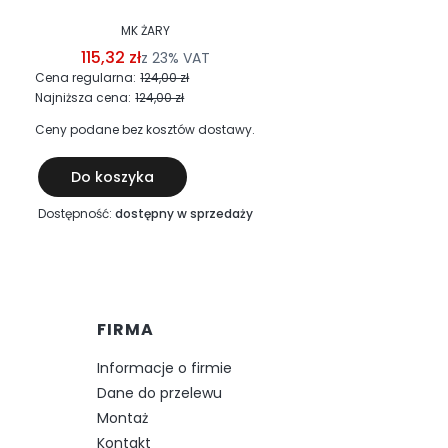
MK ŻARY
115,32 zł
2
z
23%
VAT
Cena regularna:
124,00 zł
Cena r
Najniższa cena:
124,00 zł
Najniż
Ceny podane bez kosztów dostawy.
Ceny p
Do koszyka
Do
Dostępność:
dostępny w sprzedaży
Dostępn
FIRMA
Informacje o firmie
Dane do przelewu
Montaż
Kontakt