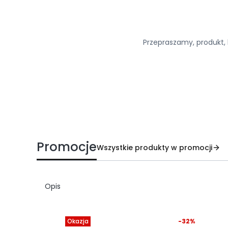
Przepraszamy, produkt, k
Promocje
Wszystkie produkty w promocji
Opis
%
Okazja
-32%