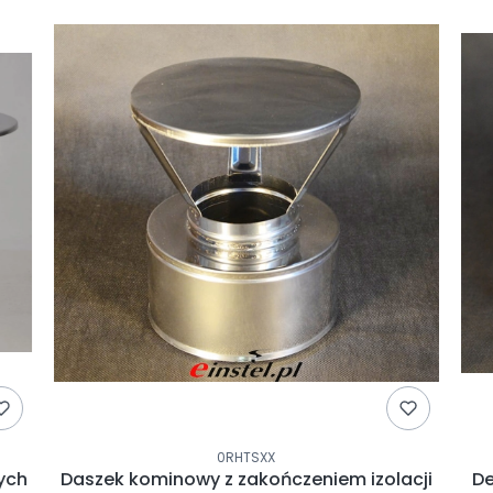
0RHTSXX
ych
Daszek kominowy z zakończeniem izolacji
De