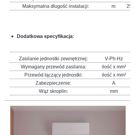
Maksymalna długość instalacji:
m
25
Dodatkowa specyfikacja:
Zasilanie jednostki zewnętrznej:
V-Ph-Hz
2
Wymagany przewód zasilania:
ilość x mm²
3
Przewód łączący jednostki:
ilość x mm²
5
Zabezpieczenie:
A
C
Wąż skroplin:
mm
1