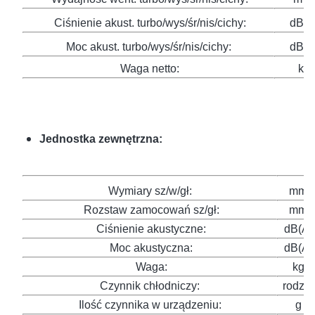
Ciśnienie akust. turbo/wys/śr/nis/cichy:
dB(A
Moc akust. turbo/wys/śr/nis/cichy:
dB(A
Waga netto:
kg
Jednostka zewnętrzna:
Wymiary sz/w/gł:
mm
Rozstaw zamocowań sz/gł:
mm
Ciśnienie akustyczne:
dB(A)
Moc akustyczna:
dB(A)
Waga:
kg
Czynnik chłodniczy:
rodzaj
Ilość czynnika w urządzeniu:
g