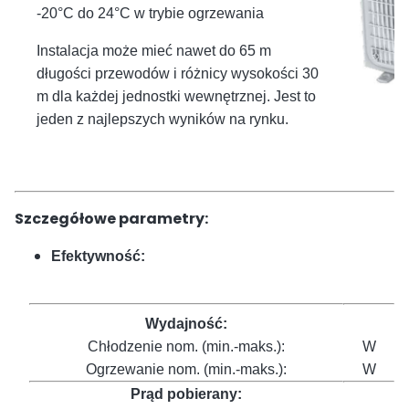
-20°C do 24°C w trybie ogrzewania
Instalacja może mieć nawet do 65 m
długości przewodów i różnicy wysokości 30
m dla każdej jednostki wewnętrznej. Jest to
jeden z najlepszych wyników na rynku.
Szczegółowe parametry:
Efektywność:
Wydajność:
Chłodzenie nom. (min.-maks.):
W
7
Ogrzewanie nom. (min.-maks.):
W
7
Prąd pobierany: