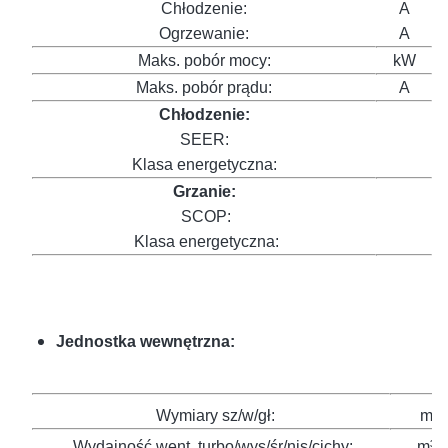
Chłodzenie:
A
9
Ogrzewanie:
A
8
Maks. pobór mocy:
kW
3
Maks. pobór prądu:
A
1
Chłodzenie:
SEER:
6
Klasa energetyczna:
A
Grzanie:
SCOP:
4
Klasa energetyczna:
A
Jednostka wewnętrzna:
Wymiary sz/w/gł:
mm
Wydajność went. turbo/wys/śr/nis/cichy:
m³/h