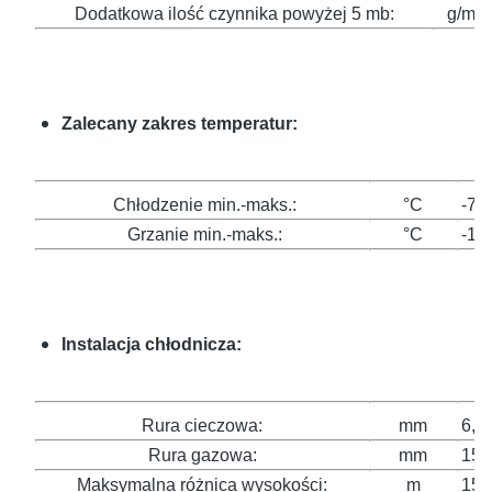
Dodatkowa ilość czynnika powyżej 5 mb:
g/mb
Zalecany zakres temperatur:
Chłodzenie min.-maks.:
°C
-7 ~
Grzanie min.-maks.:
°C
-15 
Instalacja chłodnicza:
Rura cieczowa:
mm
6,35
Rura gazowa:
mm
15,8
Maksymalna różnica wysokości:
m
15