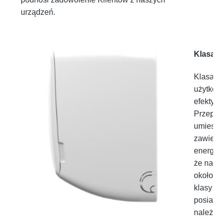
urządzeń.
Klasa 
Klasa e
użytkow
efektyw
Przepi
umieszc
zawiera
energet
że na p
około 1
klasy A
posiada
należą 