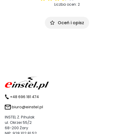
Liczba ocen: 2
Oceń i opisz
+48 696 181 474
biuro@einstel.pl
INSTEL Z. Pihulak
ul. Okrzei 55/2
68-200 Żary
NIP: 928 102 81 52